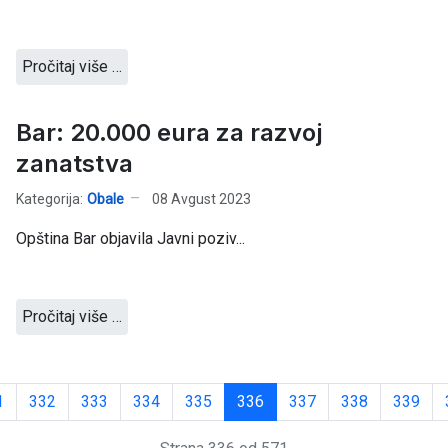
Pročitaj više …
Bar: 20.000 eura za razvoj
zanatstva
Kategorija:
Obale
08 Avgust 2023
Opština Bar objavila Javni poziv...
Pročitaj više …
1
332
333
334
335
336
337
338
339