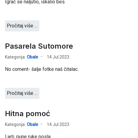
Igrač se naljutio, iskalio bes.
Pročitaj više …
Pasarela Sutomore
Kategorija:
Obale
14 Jul 2023
No coment- šalje fotke naš čitalac.
Pročitaj više …
Hitna pomoć
Kategorija:
Obale
14 Jul 2023
Ljeti, pune ruke posla.