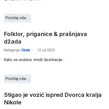
Pročitaj više …
Folklor, priganice & prašnjava
džada
Kategorija:
Obale
13 Jul 2023
Kako se urušava imidž destinacije...
Pročitaj više …
Stigao je vozić ispred Dvorca kralja
Nikole