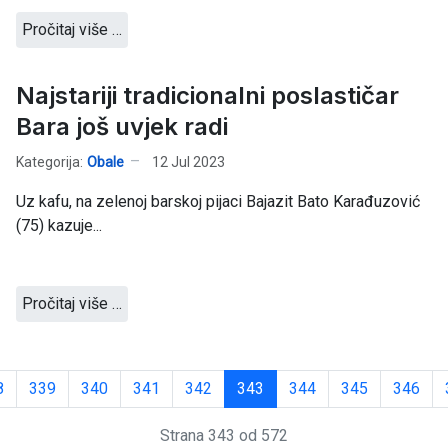
Pročitaj više …
Najstariji tradicionalni poslastičar
Bara još uvjek radi
Kategorija:
Obale
12 Jul 2023
Uz kafu, na zelenoj barskoj pijaci Bajazit Bato Karađuzović
(75) kazuje...
Pročitaj više …
8
339
340
341
342
343
344
345
346
Strana 343 od 572