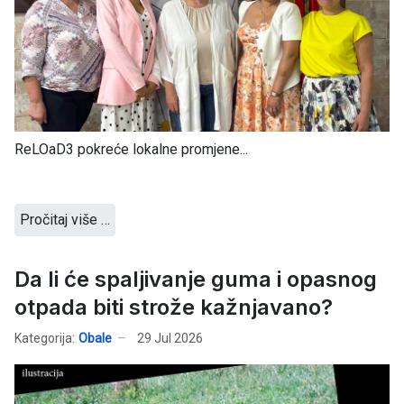
ReLOaD3 pokreće lokalne promjene...
Pročitaj više …
Da li će spaljivanje guma i opasnog
otpada biti strože kažnjavano?
Kategorija:
Obale
29 Jul 2026