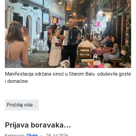
Manifestacija održana sinoć u Starom Baru oduševila goste
i domaćine.
Pročitaj više …
Prijava boravaka...
Kategorija:
Obale
29 Jul 2026