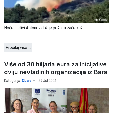
Hoće li stići Antonov dok je požar u začetku?
Pročitaj više …
Više od 30 hiljada eura za inicijative
dviju nevladinih organizacija iz Bara
Kategorija:
Obale
29 Jul 2026