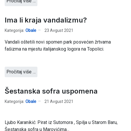
Pročitaj više …
Ima li kraja vandalizmu?
Kategorija:
Obale
23 Avgust 2021
Vandali oštetili novi spomen park posvećen žrtvama
fašizma na mjestu italijanskog logora na Topolici.
Pročitaj više …
Šestanska sofra uspomena
Kategorija:
Obale
21 Avgust 2021
Ljubo Karanikić: Pirat iz Sutomora , Spilja u Starom Baru,
Šestanska sofra u Marovićima...