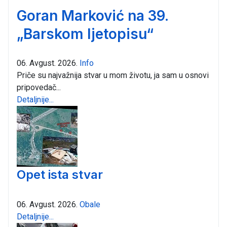
Goran Marković na 39.
„Barskom ljetopisu“
06. Avgust. 2026.
Info
Priče su najvažnija stvar u mom životu, ja sam u osnovi
pripovedač...
Detaljnije...
Opet ista stvar
06. Avgust. 2026.
Obale
Detaljnije...