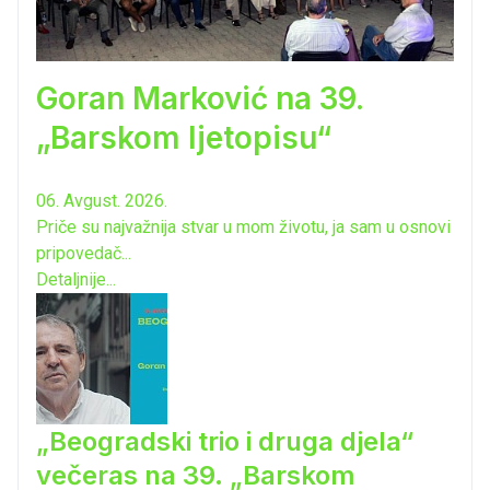
Goran Marković na 39.
„Barskom ljetopisu“
06. Avgust. 2026.
Priče su najvažnija stvar u mom životu, ja sam u osnovi
pripovedač...
Detaljnije...
„Beogradski trio i druga djela“
večeras na 39. „Barskom