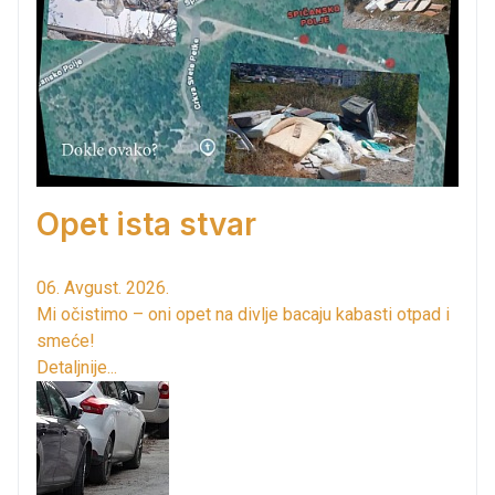
Opet ista stvar
06. Avgust. 2026.
Mi očistimo – oni opet na divlje bacaju kabasti otpad i
smeće!
Detaljnije...