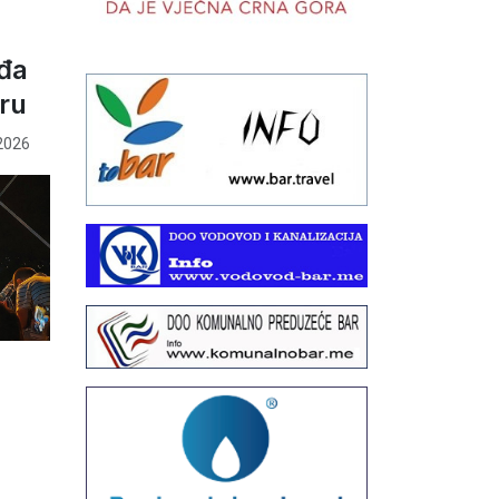
ađa
aru
2026