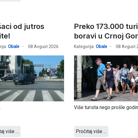
aci od jutros
Preko 173.000 tur
ite!
boravi u Crnoj Gor
ija:
Obale
08 Avgust 2026
Kategorija:
Obale
08 Avgust 
.
Više turista nego prošle godine
taj više …
Pročitaj više …