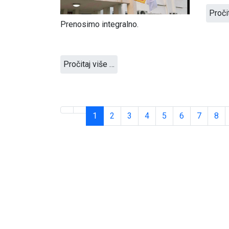
Proči
Prenosimo integralno.
Pročitaj više …
1
2
3
4
5
6
7
8