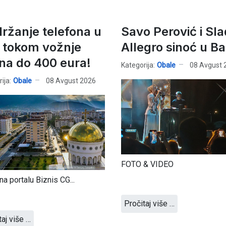
držanje telefona u
Savo Perović i Sl
i tokom vožnje
Allegro sinoć u B
na do 400 eura!
Kategorija:
Obale
08 Avgust 
ija:
Obale
08 Avgust 2026
FOTO & VIDEO
na portalu Biznis CG...
Pročitaj više …
taj više …