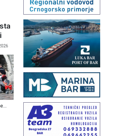
ista
i
2026
....