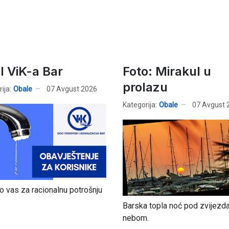
l ViK-a Bar
Foto: Mirakul u
prolazu
ija:
Obale
07 Avgust 2026
Kategorija:
Obale
07 Avgust 
 vas za racionalnu potrošnju
Barska topla noć pod zvijezd
nebom.