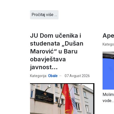
Pročitaj više …
JU Dom učenika i
Ape
studenata „Dušan
Kategor
Marović“ u Baru
obavještava
javnost...
Kategorija:
Obale
07 Avgust 2026
Molimo
vode...