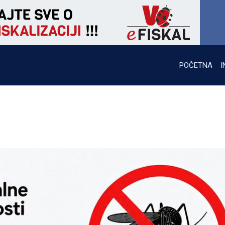
POČETNA
I