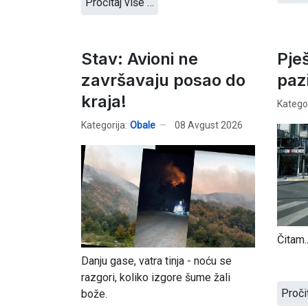
Pročitaj više …
Stav: Avioni ne
Pješ
završavaju posao do
paz
kraja!
Kategor
Kategorija:
Obale
08 Avgust 2026
Čitam..
Danju gase, vatra tinja - noću se
razgori, koliko izgore šume žali
Proči
bože.