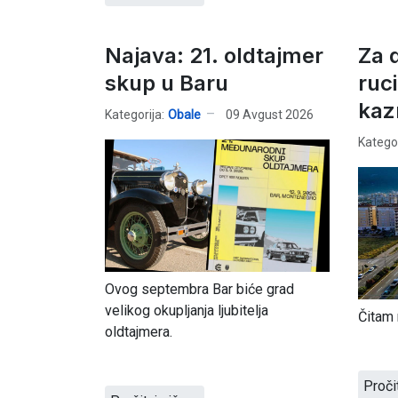
Najava: 21. oldtajmer
Za 
skup u Baru
ruc
kaz
Kategorija:
Obale
09 Avgust 2026
Kategor
Ovog septembra Bar biće grad
velikog okupljanja ljubitelja
Čitam 
oldtajmera.
Proči