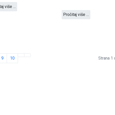
taj više …
Pročitaj više …
9
10
Strana 1