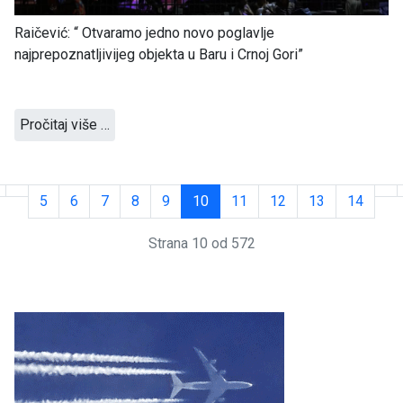
Raičević: “ Otvaramo jedno novo poglavlje
najprepoznatljivijeg objekta u Baru i Crnoj Gori”
Pročitaj više …
5
6
7
8
9
10
11
12
13
14
Strana 10 od 572