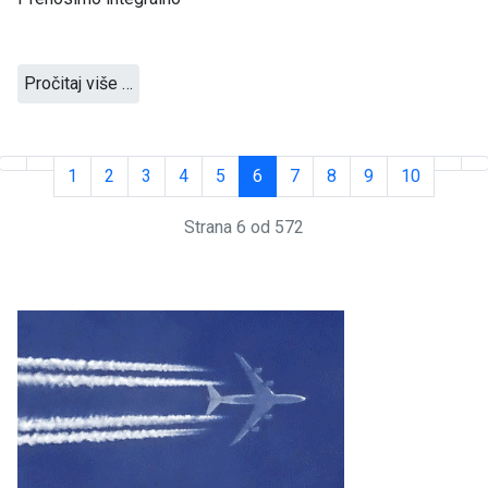
Pročitaj više …
1
2
3
4
5
6
7
8
9
10
Strana 6 od 572