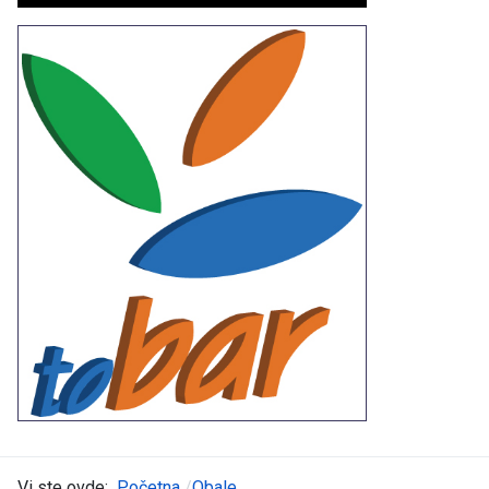
Vi ste ovde:
Početna
Obale