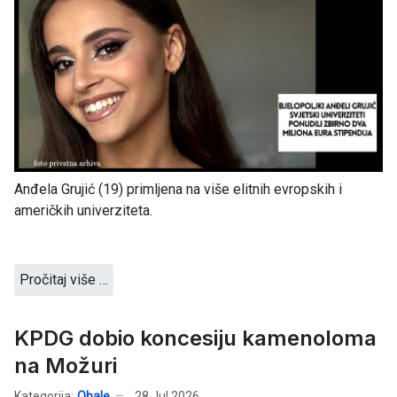
Anđela Grujić (19) primljena na više elitnih evropskih i
američkih univerziteta.
Pročitaj više …
KPDG dobio koncesiju kamenoloma
na Možuri
Kategorija:
Obale
28 Jul 2026