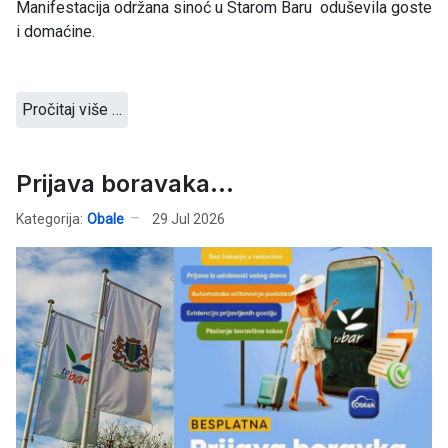
Manifestacija održana sinoć u Starom Baru oduševila goste
i domaćine.
Pročitaj više …
Prijava boravaka...
Kategorija:
Obale
29 Jul 2026