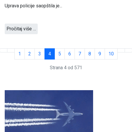
Uprava policije saopštila je...
Pročitaj više …
1
2
3
4
5
6
7
8
9
10
Strana 4 od 571