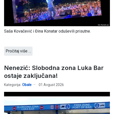
Saša Kovačević i Đina Konatar oduševili prisutne.
Pročitaj više …
Nenezić: Slobodna zona Luka Bar
ostaje zaključana!
Kategorija:
Obale
01 Avgust 2026