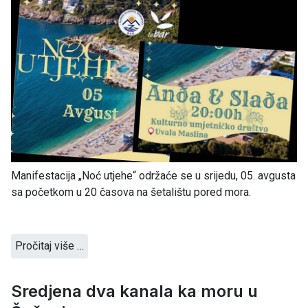
Manifestacija „Noć utjehe“ održaće se u srijedu, 05. avgusta
sa početkom u 20 časova na šetalištu pored mora.
Pročitaj više …
Sredjena dva kanala ka moru u