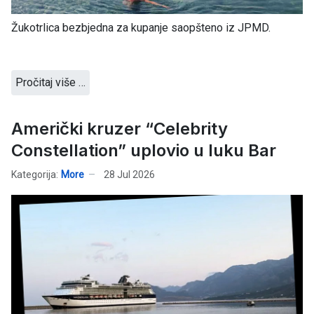
Žukotrlica bezbjedna za kupanje saopšteno iz JPMD.
Pročitaj više …
Američki kruzer “Celebrity
Constellation” uplovio u luku Bar
Kategorija:
More
28 Jul 2026