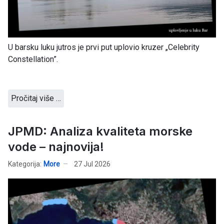
U barsku luku jutros je prvi put uplovio kruzer „Celebrity
Constellation”.
Pročitaj više …
JPMD: Analiza kvaliteta morske
vode – najnovija!
Kategorija:
More
27 Jul 2026