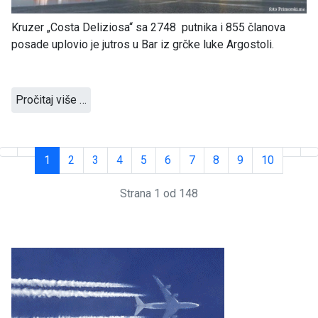
Kruzer „Costa Deliziosa“ sa 2748 putnika i 855 članova
posade uplovio je jutros u Bar iz grčke luke Argostoli.
Pročitaj više …
1
2
3
4
5
6
7
8
9
10
Strana 1 od 148