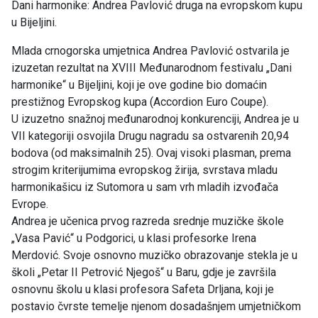
Dani harmonike: Andrea Pavlović druga na evropskom kupu
u Bijeljini.
Mlada crnogorska umjetnica Andrea Pavlović ostvarila je
izuzetan rezultat na XVIII Međunarodnom festivalu „Dani
harmonike“ u Bijeljini, koji je ove godine bio domaćin
prestižnog Evropskog kupa (Accordion Euro Coupe).
U izuzetno snažnoj međunarodnoj konkurenciji, Andrea je u
VII kategoriji osvojila Drugu nagradu sa ostvarenih 20,94
bodova (od maksimalnih 25). Ovaj visoki plasman, prema
strogim kriterijumima evropskog žirija, svrstava mladu
harmonikašicu iz Sutomora u sam vrh mladih izvođača
Evrope.
Andrea je učenica prvog razreda srednje muzičke škole
„Vasa Pavić“ u Podgorici, u klasi profesorke Irena
Merdović. Svoje osnovno muzičko obrazovanje stekla je u
školi „Petar II Petrović Njegoš“ u Baru, gdje je završila
osnovnu školu u klasi profesora Safeta Drljana, koji je
postavio čvrste temelje njenom dosadašnjem umjetničkom