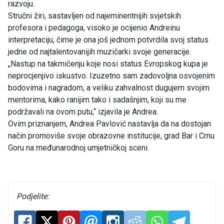
razvoju.
Stručni žiri, sastavljen od najeminentnijih svjetskih
profesora i pedagoga, visoko je ocijenio Andreinu
interpretaciju, čime je ona još jednom potvrdila svoj status
jedne od najtalentovanijih muzičarki svoje generacije.
„Nastup na takmičenju koje nosi status Evropskog kupa je
neprocjenjivo iskustvo. Izuzetno sam zadovoljna osvojenim
bodovima i nagradom, a veliku zahvalnost dugujem svojim
mentorima, kako ranijim tako i sadašnjim, koji su me
podržavali na ovom putu,“ izjavila je Andrea.
Ovim priznanjem, Andrea Pavlović nastavlja da na dostojan
način promoviše svoje obrazovne institucije, grad Bar i Crnu
Goru na međunarodnoj umjetničkoj sceni.
Podjelite: