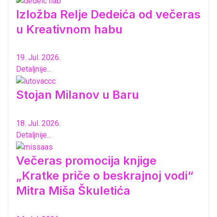
Izložba Relje Dedeića od večeras
u Kreativnom habu
19. Jul. 2026.
Detaljnije...
Stojan Milanov u Baru
18. Jul. 2026.
Detaljnije...
Večeras promocija knjige
„Kratke priče o beskrajnoj vodi“
Mitra Miša Škuletića