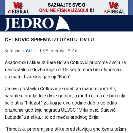
ĆETKOVIĆ SPREMA IZLOŽBU U TIVTU
Kategorija:
Art
08 Septembar 2016
Akademski slikar iz Bara Goran Ćetković priprema svoju 19.
samostalnu izložbu koja će 15. septembra biti otvorena u
poznatoj tivatskoj galeriji “Buća”.
Za ovu postavku Ćetkovič je odabrao mahom portrete,
nastale u posljednje dvije godine, a među njima će biti i ulje
na platnu “Filozof” za koji je ove godine dobio ugledno
priznanje-godišnju nagradu ULUCG “Milunović, Stijović,
Lubarda” za sliku, i to od međunarodnog žirija.
“Tematski, pripremljene slike predstavljaju ono čemu težim