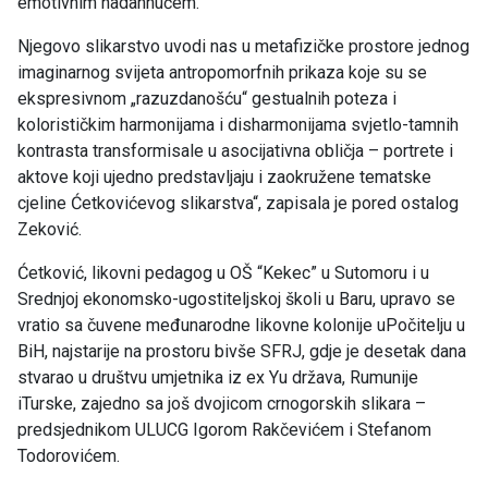
emotivnim nadahnućem.
Njegovo slikarstvo uvodi nas u metafizičke prostore jednog
imaginarnog svijeta antropomorfnih prikaza koje su se
ekspresivnom „razuzdanošću“ gestualnih poteza i
kolorističkim harmonijama i disharmonijama svjetlo-tamnih
kontrasta transformisale u asocijativna obličja – portrete i
aktove koji ujedno predstavljaju i zaokružene tematske
cjeline Ćetkovićevog slikarstva“, zapisala je pored ostalog
Zeković.
Ćetković, likovni pedagog u OŠ “Kekec” u Sutomoru i u
Srednjoj ekonomsko-ugostiteljskoj školi u Baru, upravo se
vratio sa čuvene međunarodne likovne kolonije uPočitelju u
BiH, najstarije na prostoru bivše SFRJ, gdje je desetak dana
stvarao u društvu umjetnika iz ex Yu država, Rumunije
iTurske, zajedno sa još dvojicom crnogorskih slikara –
predsjednikom ULUCG Igorom Rakčevićem i Stefanom
Todorovićem.