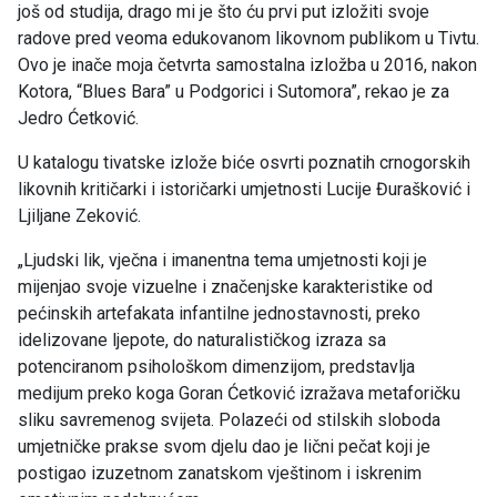
još od studija, drago mi je što ću prvi put izložiti svoje
radove pred veoma edukovanom likovnom publikom u Tivtu.
Ovo je inače moja četvrta samostalna izložba u 2016, nakon
Kotora, “Blues Bara” u Podgorici i Sutomora”, rekao je za
Jedro Ćetković.
U katalogu tivatske izlože biće osvrti poznatih crnogorskih
likovnih kritičarki i istoričarki umjetnosti Lucije Đurašković i
Ljiljane Zeković.
„Ljudski lik, vječna i imanentna tema umjetnosti koji je
mijenjao svoje vizuelne i značenjske karakteristike od
pećinskih artefakata infantilne jednostavnosti, preko
idelizovane ljepote, do naturalističkog izraza sa
potenciranom psihološkom dimenzijom, predstavlja
medijum preko koga Goran Ćetković izražava metaforičku
sliku savremenog svijeta. Polazeći od stilskih sloboda
umjetničke prakse svom djelu dao je lični pečat koji je
postigao izuzetnom zanatskom vještinom i iskrenim