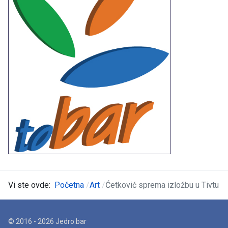
Vi ste ovde:
Početna
Art
Ćetković sprema izložbu u Tivtu
© 2016 - 2026 Jedro.bar