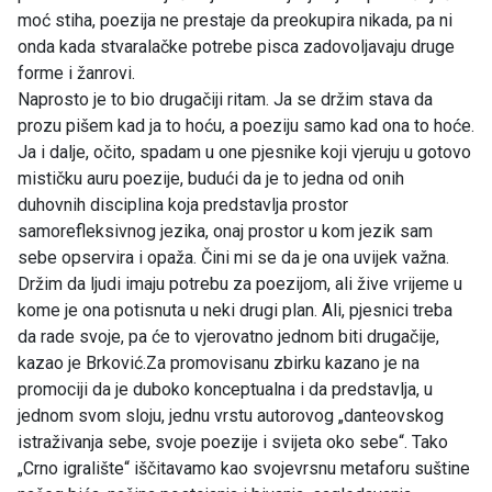
moć stiha, poezija ne prestaje da preokupira nikada, pa ni
onda kada stvaralačke potrebe pisca zadovoljavaju druge
forme i žanrovi.
Naprosto je to bio drugačiji ritam. Ja se držim stava da
prozu pišem kad ja to hoću, a poeziju samo kad ona to hoće.
Ja i dalje, očito, spadam u one pjesnike koji vjeruju u gotovo
mističku auru poezije, budući da je to jedna od onih
duhovnih disciplina koja predstavlja prostor
samorefleksivnog jezika, onaj prostor u kom jezik sam
sebe opservira i opaža. Čini mi se da je ona uvijek važna.
Držim da ljudi imaju potrebu za poezijom, ali žive vrijeme u
kome je ona potisnuta u neki drugi plan. Ali, pjesnici treba
da rade svoje, pa će to vjerovatno jednom biti drugačije,
kazao je Brković.Za promovisanu zbirku kazano je na
promociji da je duboko konceptualna i da predstavlja, u
jednom svom sloju, jednu vrstu autorovog „danteovskog
istraživanja sebe, svoje poezije i svijeta oko sebe“. Tako
„Crno igralište“ iščitavamo kao svojevrsnu metaforu suštine