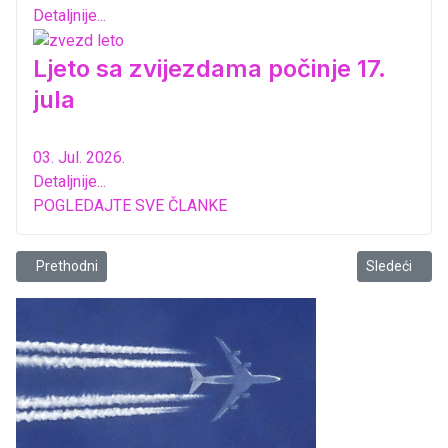
Detaljnije...
Ljeto sa zvijezdama počinje 17.
jula
03. Jul. 2026.
Detaljnije...
POGLEDAJTE SVE ČLANKE
Prethodni članak: Barski ljetopis: Odigrana predstava „Koza ili ko je 
Sledeći član
Prethodni
Sledeći