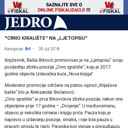
"CRNO IGRALIŠTE“ NA „LJETOPISU“
Kategorija:
Art
30 Jul 2018
Književnik, Balša Brković promovisao je na „Ljetopisu“ svoju
posljednju zbirku poezije „Crno igralište“, koju je 2017.
godine objavila Izdavačka kuća „Nova knjiga“.
Moderator promocije održane na platou ispred „Knjaževe
bašte“ bio je Aleksandar Bečanović.
„Crno igralište“ je prva Brkovićeva zbirka poezije, nakon one
objavljene prije 17 godina – „Dvojenje“. U međuvremenu,
objavio je nekolika romana i knjigu priča. Pauza koju je
napravio u izdavanju poezije, smatra, i nije bila pauza u
pravom smislu te riječi. Pjesnika koji vjeruje u presuđujuću