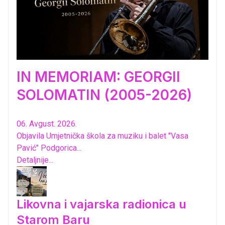
IN MEMORIAM: GEORGII
SOLOMATIN (2005-2026)
06. Avgust. 2026.
Objavila Umjetnička škola za muziku i balet "Vasa
Pavić" Podgorica...
Detaljnije...
Likovna i vajarska radionica u
Starom Baru