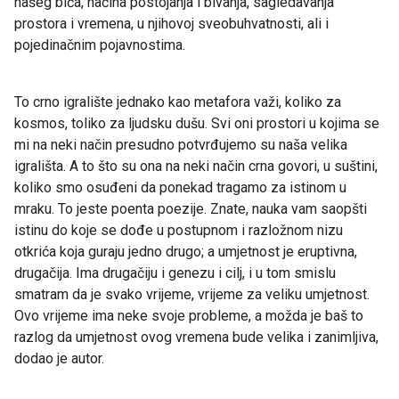
našeg bića, načina postojanja i bivanja, sagledavanja
prostora i vremena, u njihovoj sveobuhvatnosti, ali i
pojedinačnim pojavnostima.
To crno igralište jednako kao metafora važi, koliko za
kosmos, toliko za ljudsku dušu. Svi oni prostori u kojima se
mi na neki način presudno potvrđujemo su naša velika
igrališta. A to što su ona na neki način crna govori, u suštini,
koliko smo osuđeni da ponekad tragamo za istinom u
mraku. To jeste poenta poezije. Znate, nauka vam saopšti
istinu do koje se dođe u postupnom i razložnom nizu
otkrića koja guraju jedno drugo; a umjetnost je eruptivna,
drugačija. Ima drugačiju i genezu i cilj, i u tom smislu
smatram da je svako vrijeme, vrijeme za veliku umjetnost.
Ovo vrijeme ima neke svoje probleme, a možda je baš to
razlog da umjetnost ovog vremena bude velika i zanimljiva,
dodao je autor.