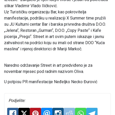
slikar Vladimir Vlado Iličković.
Uz Turističku organizaciju Bar, kao pokrovitelja
manifestacije, podršku u realizaciji X Summer time pružili
su JU Kulturni centar Bar i barska privredna društva D.O.O.
„Jelena“, Restoran „Gurman“, D.O.O. „Copy Paste“ i Kafe
picerija „Prego“. Street in art ovim putem iskazuje i javnu
zahvalnost na podršci koju su imali od strane DOO “Kuća
maslina” i njenoj direktorici dr Mariji Markoč.
Naredno održavanje Street in art predviđeno je za
novembar mjesec pod radnim nazivom Oliva.
U potpisu PR manifestacije Neđeljko Necko Đurović
Podjelite: