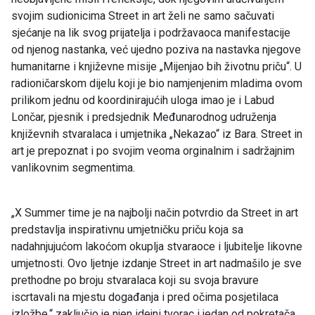
svojim sudionicima Street in art želi ne samo sačuvati
sjećanje na lik svog prijatelja i podržavaoca manifestacije
od njenog nastanka, već ujedno poziva na nastavka njegove
humanitarne i književne misije „Mijenjao bih životnu priču“. U
radioničarskom dijelu koji je bio namjenjenim mladima ovom
prilikom jednu od koordinirajućih uloga imao je i Labud
Lončar, pjesnik i predsjednik Međunarodnog udruženja
književnih stvaralaca i umjetnika „Nekazao“ iz Bara. Street in
art je prepoznat i po svojim veoma orginalnim i sadržajnim
vanlikovnim segmentima.
„X Summer time je na najbolji način potvrdio da Street in art
predstavlja inspirativnu umjetničku priču koja sa
nadahnjujućom lakoćom okuplja stvaraoce i ljubitelje likovne
umjetnosti. Ovo ljetnje izdanje Street in art nadmašilo je sve
prethodne po broju stvaralaca koji su svoja bravure
iscrtavali na mjestu događanja i pred očima posjetilaca
izložbe.“ zaključio je njen idejni tvorac i jedan od pokretača