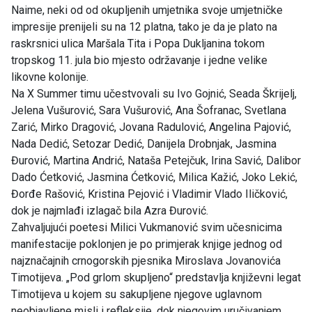
Naime, neki od od okupljenih umjetnika svoje umjetničke
impresije prenijeli su na 12 platna, tako je da je plato na
raskrsnici ulica Maršala Tita i Popa Dukljanina tokom
tropskog 11. jula bio mjesto održavanje i jedne velike
likovne kolonije.
Na X Summer timu učestvovali su Ivo Gojnić, Seada Škrijelj,
Jelena Vušurović, Sara Vušurović, Ana Šofranac, Svetlana
Zarić, Mirko Dragović, Jovana Radulović, Angelina Pajović,
Nada Dedić, Setozar Dedić, Danijela Drobnjak, Jasmina
Đurović, Martina Andrić, Nataša Petejčuk, Irina Savić, Dalibor
Dado Ćetković, Jasmina Ćetković, Milica Kažić, Joko Lekić,
Đorđe Rašović, Kristina Pejović i Vladimir Vlado Iličković,
dok je najmlađi izlagač bila Azra Đurović.
Zahvaljujući poetesi Milici Vukmanović svim učesnicima
manifestacije poklonjen je po primjerak knjige jednog od
najznačajnih crnogorskih pjesnika Miroslava Jovanovića
Timotijeva. „Pod grlom skupljeno“ predstavlja književni legat
Timotijeva u kojem su sakupljene njegove uglavnom
neobjavljene misli i refleksije, dok njegovim uručivanjem