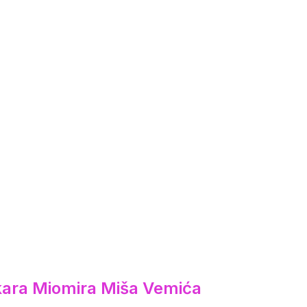
ikara Miomira Miša Vemića