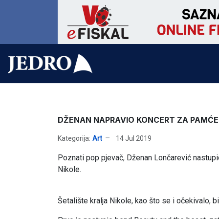
DŽENAN NAPRAVIO KONCERT ZA PAMĆE
Kategorija:
Art
14 Jul 2019
Poznati pop pjevač, Dženan Lončarević nastupio j
Nikole.
Šetalište kralja Nikole, kao što se i očekivalo, b