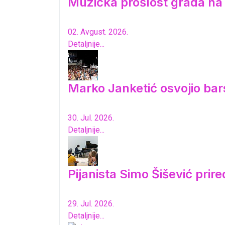
Muzička prošlost grada n
02. Avgust. 2026.
Detaljnije...
Marko Janketić osvojio bar
30. Jul. 2026.
Detaljnije...
Pijanista Simo Šišević pri
29. Jul. 2026.
Detaljnije...