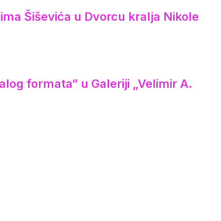
ima Šiševića u Dvorcu kralja Nikole
log formata” u Galeriji „Velimir A.