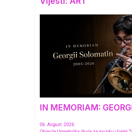
Vijesti: ART
IN MEMORIAM: GEORGI
06. Avgust. 2026.
Objavila Umjetnička škola za muziku i balet "