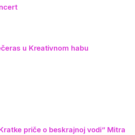
ncert
večeras u Kreativnom habu
ratke priče o beskrajnoj vodi“ Mitra