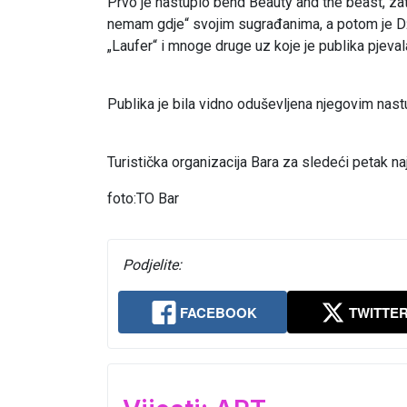
Prvo je nastupio bend Beauty and the beast, za
nemam gdje“ svojim sugrađanima, a potom je Dže
„Laufer“ i mnoge druge uz koje je publika pjevala
Publika je bila vidno oduševljena njegovim nas
Turistička organizacija Bara za sledeći petak na
foto:TO Bar
Podjelite:
FACEBOOK
TWITTE