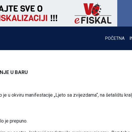
POČETNA
I
NJE U BARU
e u okviru manifestacije „Ljeto sa zvijezdama“, na šetalištu kral
ilo je prepuno.