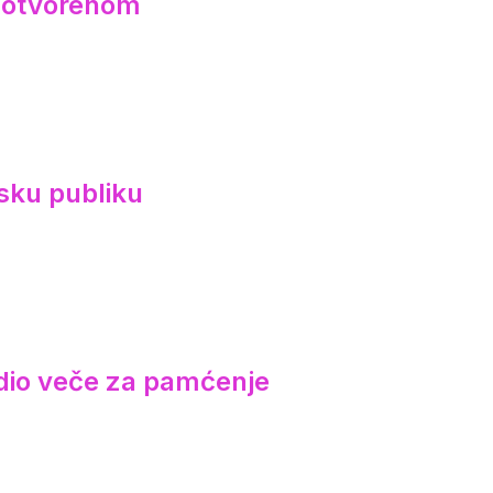
a otvorenom
sku publiku
redio veče za pamćenje