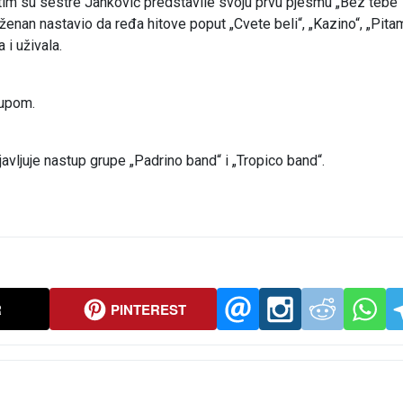
tim su sestre Janković predstavile svoju prvu pjesmu „Bez tebe
nan nastavio da ređa hitove poput „Cvete beli“, „Kazino“, „Pitam
 i uživala.
tupom.
javljuje nastup grupe „Padrino band“ i „Tropico band“.
R
PINTEREST