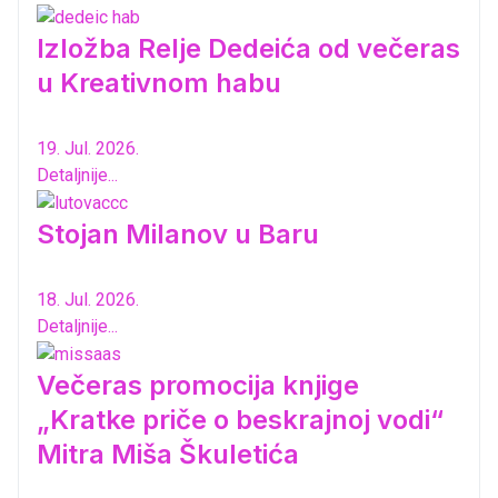
Izložba Relje Dedeića od večeras
u Kreativnom habu
19. Jul. 2026.
Detaljnije...
Stojan Milanov u Baru
18. Jul. 2026.
Detaljnije...
Večeras promocija knjige
„Kratke priče o beskrajnoj vodi“
Mitra Miša Škuletića