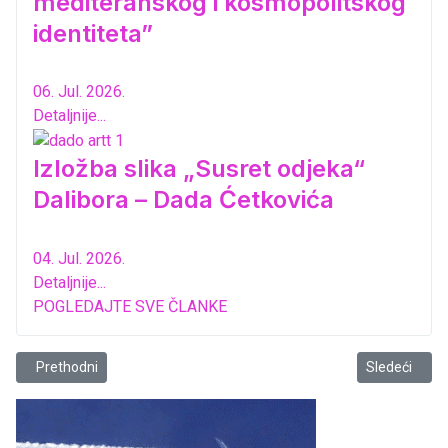
mediteranskog i kosmopolitskog
identiteta”
06. Jul. 2026.
Detaljnije...
Izložba slika „Susret odjeka“
Dalibora – Dada Ćetkovića
04. Jul. 2026.
Detaljnije...
POGLEDAJTE SVE ČLANKE
Prethodni članak: Festival stripa i ilustracije
Sledeći član
Prethodni
Sledeći