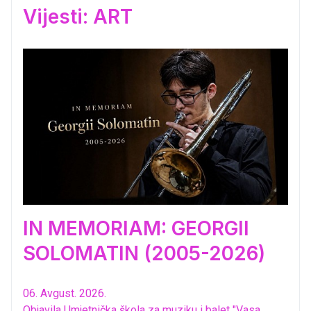
Vijesti: ART
IN MEMORIAM: GEORGII
SOLOMATIN (2005-2026)
06. Avgust. 2026.
Objavila Umjetnička škola za muziku i balet "Vasa