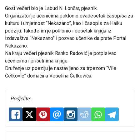
Gost večeri bio je Labud N. Lončar, pjesnik.
Organizator je učenicima poklonio dvadesetak časopisa za
kulturu i umjetnost “Nekazano”, kao i časopis za Haiku
poeziju. Takođe im je poklonio i desetak knjiga iz
izdavaštva “Nekazano” i pozvao učenike da prate Portal
Nekazano.
Na kraju večeri pjesnik Ranko Radović je potpisivao
učenicima i prisutnima knjige.
Druženje uz poeziju je nastavljeno za trpezom “Vile
Ćetković” domaćina Veselina Ćetkovića.
Podjelite: