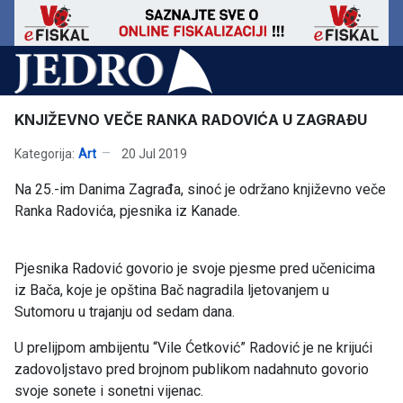
KNJIŽEVNO VEČE RANKA RADOVIĆA U ZAGRAĐU
Kategorija:
Art
20 Jul 2019
Na 25.-im Danima Zagrađa, sinoć je održano književno veče
Ranka Radovića, pjesnika iz Kanade.
Pjesnika Radović govorio je svoje pjesme pred učenicima
iz Bača, koje je opština Bač nagradila ljetovanjem u
Sutomoru u trajanju od sedam dana.
U prelijpom ambijentu “Vile Ćetković” Radović je ne krijući
zadovoljstavo pred brojnom publikom nadahnuto govorio
svoje sonete i sonetni vijenac.