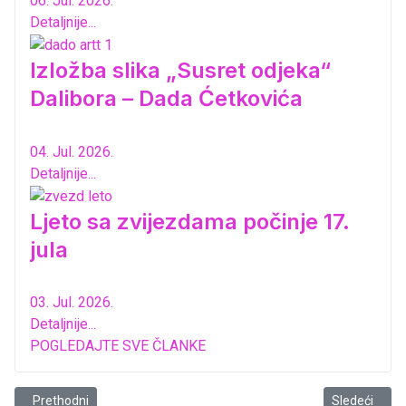
06. Jul. 2026.
Detaljnije...
Izložba slika „Susret odjeka“
Dalibora – Dada Ćetkovića
04. Jul. 2026.
Detaljnije...
Ljeto sa zvijezdama počinje 17.
jula
03. Jul. 2026.
Detaljnije...
POGLEDAJTE SVE ČLANKE
Prethodni članak: Urban: „Ovo je živo pozorište koje djeluje na zdrav 
Sledeći člana
Prethodni
Sledeći