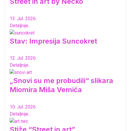
Street in art by Necko
13. Jul. 2026.
Detaljnije...
Stav: Impresija Suncokret
12. Jul. 2026.
Detaljnije...
„Snovi su me probudili“ slikara
Miomira Miša Vemića
10. Jul. 2026.
Detaljnije...
Stiže “Street in art”