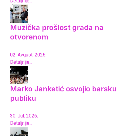
Detaljnije...
Muzička prošlost grada na
otvorenom
02. Avgust. 2026.
Detaljnije...
Marko Janketić osvojio barsku
publiku
30. Jul. 2026.
Detaljnije...