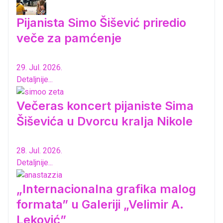
Pijanista Simo Šišević priredio
veče za pamćenje
29. Jul. 2026.
Detaljnije...
Večeras koncert pijaniste Sima
Šiševića u Dvorcu kralja Nikole
28. Jul. 2026.
Detaljnije...
„Internacionalna grafika malog
formata” u Galeriji „Velimir A.
Leković”