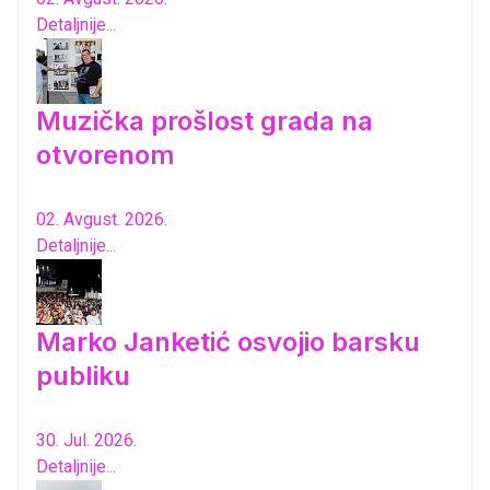
Detaljnije...
Muzička prošlost grada na
otvorenom
02. Avgust. 2026.
Detaljnije...
Marko Janketić osvojio barsku
publiku
30. Jul. 2026.
Detaljnije...