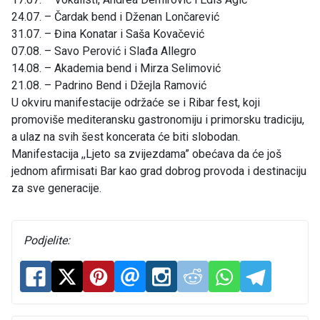
24.07. – Čardak bend i Dženan Lončarević
31.07. – Đina Konatar i Saša Kovačević
07.08. – Savo Perović i Slađa Allegro
14.08. – Akademia bend i Mirza Selimović
21.08. – Padrino Bend i Džejla Ramović
U okviru manifestacije održaće se i Ribar fest, koji
promoviše mediteransku gastronomiju i primorsku tradiciju,
a ulaz na svih šest koncerata će biti slobodan.
Manifestacija ,,Ljeto sa zvijezdama” obećava da će još
jednom afirmisati Bar kao grad dobrog provoda i destinaciju
za sve generacije.
Podjelite: