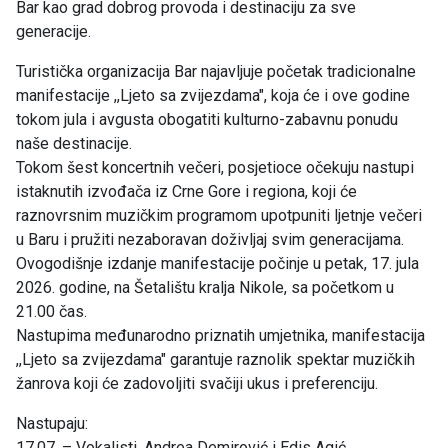
Bar kao grad dobrog provoda i destinaciju za sve
generacije.
Turistička organizacija Bar najavljuje početak tradicionalne
manifestacije ,,Ljeto sa zvijezdama", koja će i ove godine
tokom jula i avgusta obogatiti kulturno-zabavnu ponudu
naše destinacije.
Tokom šest koncertnih večeri, posjetioce očekuju nastupi
istaknutih izvođača iz Crne Gore i regiona, koji će
raznovrsnim muzičkim programom upotpuniti ljetnje večeri
u Baru i pružiti nezaboravan doživljaj svim generacijama.
Ovogodišnje izdanje manifestacije počinje u petak, 17. jula
2026. godine, na Šetalištu kralja Nikole, sa početkom u
21.00 čas.
Nastupima međunarodno priznatih umjetnika, manifestacija
,,Ljeto sa zvijezdama" garantuje raznolik spektar muzičkih
žanrova koji će zadovoljiti svačiji ukus i preferenciju.
Nastupaju:
17.07. – Vokalisti, Andrea Demirović i Edis Agić