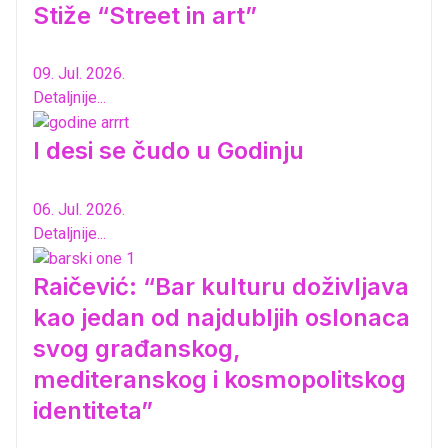
Stiže “Street in art”
09. Jul. 2026.
Detaljnije...
I desi se čudo u Godinju
06. Jul. 2026.
Detaljnije...
Raičević: “Bar kulturu doživljava
kao jedan od najdubljih oslonaca
svog građanskog,
mediteranskog i kosmopolitskog
identiteta”