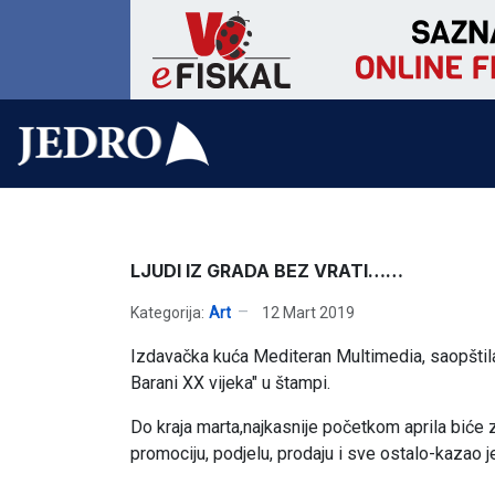
LJUDI IZ GRADA BEZ VRATI……
Kategorija:
Art
12 Mart 2019
Izdavačka kuća Mediteran Multimedia, saopštila 
Barani XX vijeka" u štampi.
Do kraja marta,najkasnije početkom aprila biće
promociju, podjelu, prodaju i sve ostalo-kazao je