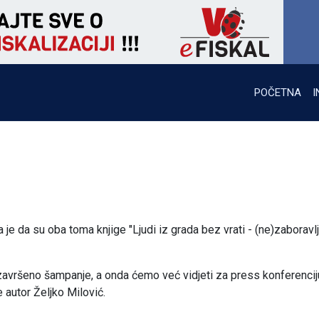
POČETNA
I
je da su oba toma knjige "Ljudi iz grada bez vrati - (ne)zaboravl
 završeno šampanje, a onda ćemo već vidjeti za press konferencij
 autor Željko Milović.