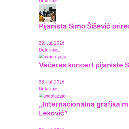
Detaljnije...
Pijanista Simo Šišević pri
29. Jul. 2026.
Detaljnije...
Večeras koncert pijaniste S
28. Jul. 2026.
Detaljnije...
„Internacionalna grafika ma
Leković”