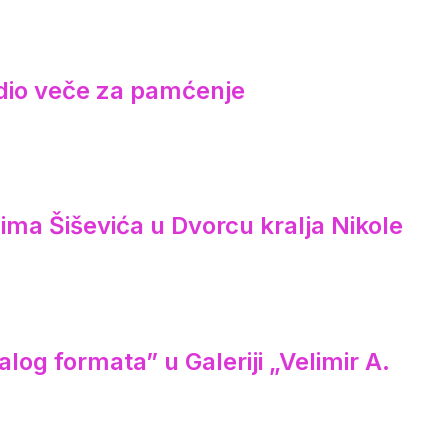
redio veče za pamćenje
ima Šiševića u Dvorcu kralja Nikole
log formata” u Galeriji „Velimir A.