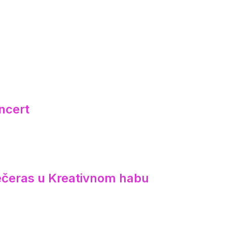
ncert
večeras u Kreativnom habu