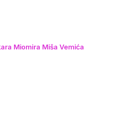
ikara Miomira Miša Vemića