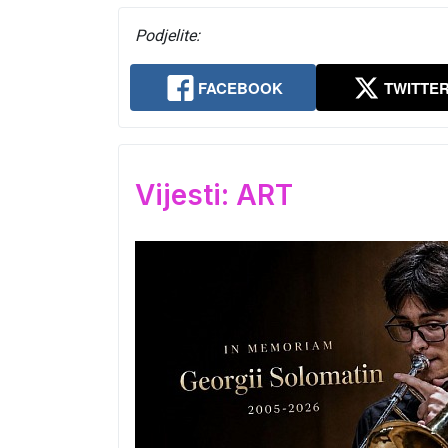
Podjelite:
FACEBOOK
TWITTE
Vijesti: ART