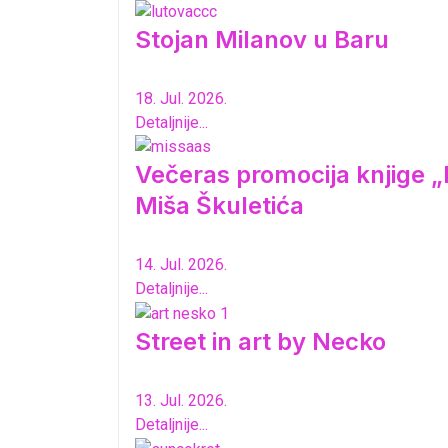
Stojan Milanov u Baru
18. Jul. 2026.
Detaljnije...
Večeras promocija knjige „K
Miša Škuletića
14. Jul. 2026.
Detaljnije...
Street in art by Necko
13. Jul. 2026.
Detaljnije...