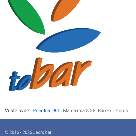
Vi ste ovde:
Početna
Art
Mama mia & 38. Barski ljetopis
© 2016 - 2026 Jedro.bar