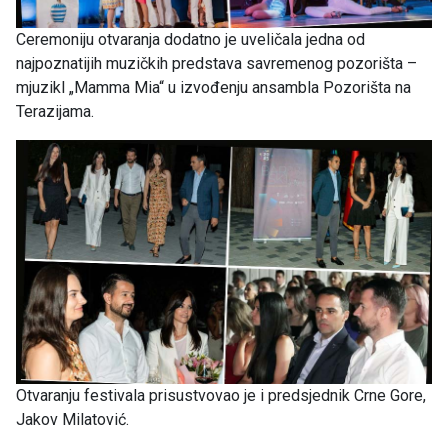
Ceremoniju otvaranja dodatno je uveličala jedna od
najpoznatijih muzičkih predstava savremenog pozorišta –
mjuzikl „Mamma Mia“ u izvođenju ansambla Pozorišta na
Terazijama.
Otvaranju festivala prisustvovao je i predsjednik Crne Gore,
Jakov Milatović.