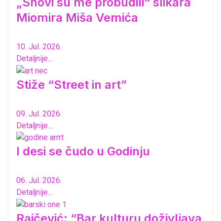
„Snovi su me probudili“ slikara
Miomira Miša Vemića
10. Jul. 2026.
Detaljnije...
Stiže “Street in art”
09. Jul. 2026.
Detaljnije...
I desi se čudo u Godinju
06. Jul. 2026.
Detaljnije...
Raičević: “Bar kulturu doživljava