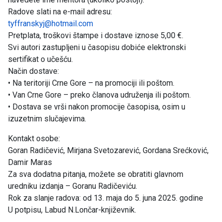
Radove slati na e-mail adresu:
tyffranskyj@hotmail.com
Pretplata, troškovi štampe i dostave iznose 5,00 €.
Svi autori zastupljeni u časopisu dobiće elektronski
sertifikat o učešću.
Način dostave:
• Na teritoriji Crne Gore – na promociji ili poštom.
• Van Crne Gore – preko članova udruženja ili poštom.
• Dostava se vrši nakon promocije časopisa, osim u
izuzetnim slučajevima.
Kontakt osobe:
Goran Radičević, Mirjana Svetozarević, Gordana Srećković,
Damir Maras
Za sva dodatna pitanja, možete se obratiti glavnom
uredniku izdanja – Goranu Radičeviću.
Rok za slanje radova: od 13. maja do 5. juna 2025. godine
U potpisu, Labud N.Lončar-književnik.