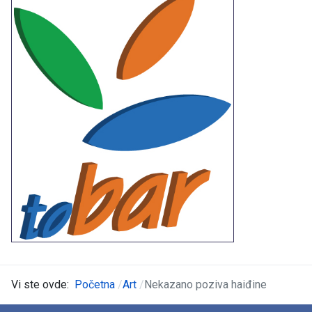
Vi ste ovde:
Početna
Art
Nekazano poziva haiđine