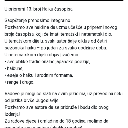
U pripremi 13. broj Haiku časopisa
Saopštenje prenosimo integralno.
Pozivamo sve haiđine da uzmu učešće u pripremi novog
broja časopisa, koji će imati tematski i netematski dio.
U tematskom dijelu, svaki autor šalje ciklus od četiri
sezonska haiku – po jedan za svako godišnje doba.
U netematskom dijelu objavljivaćemo:
• sve oblike tradicionalne japanske poezije,
• haibune,
• eseje o haiku i srodnim formama,
• renge i drugo.
Radove je moguće slati na svim jezicima, uz prevod na neki
od jezika bivše Jugoslavije.
Pozivamo sve autore da se pridruže i budu dio ovog
izdanja!
Za radove djece i omladine do 18 godina, molimo da
navedete ime mentora (ukoliko postoji).