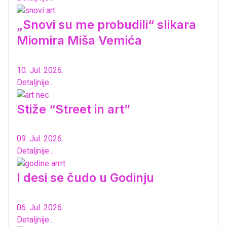
„Snovi su me probudili“ slikara
Miomira Miša Vemića
10. Jul. 2026.
Detaljnije...
Stiže “Street in art”
09. Jul. 2026.
Detaljnije...
I desi se čudo u Godinju
06. Jul. 2026.
Detaljnije...