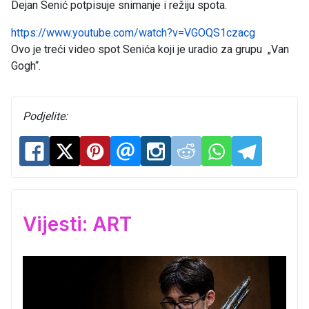
Dejan Senić potpisuje snimanje i režiju spota.
https://www.youtube.com/watch?v=VGOQS1czacg
Ovo je treći video spot Senića koji je uradio za grupu „Van
Gogh“.
Podjelite:
Vijesti: ART