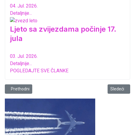
04. Jul. 2026.
Detaljnije...
Ljeto sa zvijezdama počinje 17.
jula
03. Jul. 2026.
Detaljnije...
POGLEDAJTE SVE ČLANKE
Prethodni članak: Goran Ćetković izlaže u Bijelom Polju
Sledeći člana
Prethodni
Sledeći