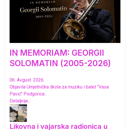
IN MEMORIAM: GEORGII
SOLOMATIN (2005-2026)
06. Avgust. 2026.
Objavila Umjetnička škola za muziku i balet "Vasa
Pavić" Podgorica...
Detaljnije...
Likovna i vajarska radionica u