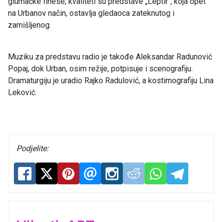
glumačke finese; kvaliteti su predstave „Leptir“, koja opet
na Urbanov način, ostavlja gledaoca zateknutog i
zamišljenog.
Muziku za predstavu radio je takođe Aleksandar Radunović
Popaj, dok Urban, osim režije, potpisuje i scenografiju.
Dramaturgiju je uradio Rajko Radulović, a kostimografiju Lina
Leković.
Podjelite: