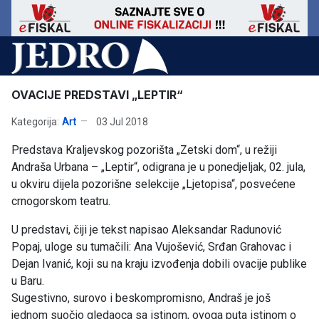
OVACIJE PREDSTAVI „LEPTIR“
Kategorija:
Art
03 Jul 2018
Predstava Kraljevskog pozorišta „Zetski dom“, u režiji
Andraša Urbana – „Leptir“, odigrana je u ponedjeljak, 02. jula,
u okviru dijela pozorišne selekcije „Ljetopisa“, posvećene
crnogorskom teatru.
U predstavi, čiji je tekst napisao Aleksandar Radunović
Popaj, uloge su tumačili: Ana Vujošević, Srđan Grahovac i
Dejan Ivanić, koji su na kraju izvođenja dobili ovacije publike
u Baru.
Sugestivno, surovo i beskompromisno, Andraš je još
jednom suočio gledaoca sa istinom, ovoga puta istinom o