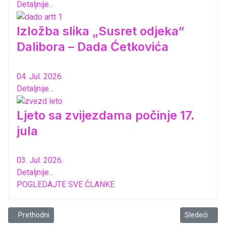
Detaljnije...
Izložba slika „Susret odjeka“
Dalibora – Dada Ćetkovića
04. Jul. 2026.
Detaljnije...
Ljeto sa zvijezdama počinje 17.
jula
03. Jul. 2026.
Detaljnije...
POGLEDAJTE SVE ČLANKE
Prethodni članak: Predstava „Dom Bernarde Albe“ na „Ljetopisu“ 5. j
Sledeći člana
Prethodni
Sledeći