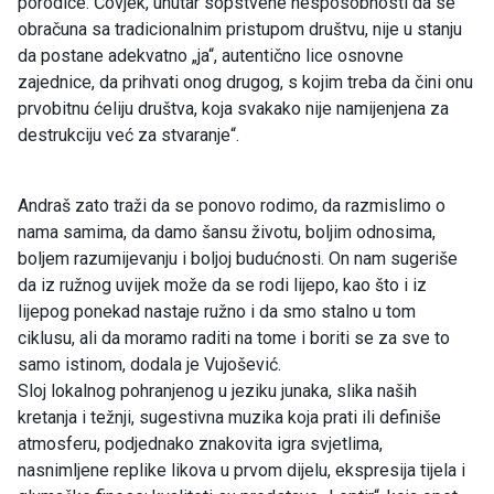
porodice. Čovjek, unutar sopstvene nesposobnosti da se
obračuna sa tradicionalnim pristupom društvu, nije u stanju
da postane adekvatno „ja“, autentično lice osnovne
zajednice, da prihvati onog drugog, s kojim treba da čini onu
prvobitnu ćeliju društva, koja svakako nije namijenjena za
destrukciju već za stvaranje“.
Andraš zato traži da se ponovo rodimo, da razmislimo o
nama samima, da damo šansu životu, boljim odnosima,
boljem razumijevanju i boljoj budućnosti. On nam sugeriše
da iz ružnog uvijek može da se rodi lijepo, kao što i iz
lijepog ponekad nastaje ružno i da smo stalno u tom
ciklusu, ali da moramo raditi na tome i boriti se za sve to
samo istinom, dodala je Vujošević.
Sloj lokalnog pohranjenog u jeziku junaka, slika naših
kretanja i težnji, sugestivna muzika koja prati ili definiše
atmosferu, podjednako znakovita igra svjetlima,
nasnimljene replike likova u prvom dijelu, ekspresija tijela i