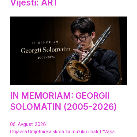
Vijesti: ART
IN MEMORIAM: GEORGII
SOLOMATIN (2005-2026)
06. Avgust. 2026.
Objavila Umjetnička škola za muziku i balet "Vasa