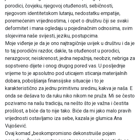
porodici, čovjeku, njegovoj otuđenosti, sebičnosti,
njegovom identitetskom lutanju, nedostatku empatije,
poremećenim vrijednostima, i opet o društvu čiji se svaki
deformitet i mana ogledaju u pojedinačnim odnosima, svim
slojevima naše svijesti, jeziku, postupcima.
Moje viđenje je da je ono najtragičnije uvijek u društvu i da je
to taj porodični razdor, dakle, ta otuđenost u porodici,
nerazgovor, neiskrenost, jedna nepažnja, neobzir, nebriga za
sopstveno dijete i onog drugog pored vas. U posljednje
vrijeme to je apsolutno pod uticajem sticanja materijalnih
dobara, poboljšanja finansijske situacije i to je
karakteristično za jednu primitivnu sredinu, kakva je naša. E
onda se dešava to da ruku niko nikom ne pruža. Mi se često
pozivamo na našu tradiciju, na nešto što je važna i čestita
prošlost, a biće da to nije tako. Biće da mi jako malo pravih
vrijednosti ostavljamo iza sebe, kazala je glumica Ana
Vujošević.
Ovaj komad „beskompromisno dekonstruiše pojam