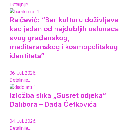
Detaljnije...
Raičević: “Bar kulturu doživljava
kao jedan od najdubljih oslonaca
svog građanskog,
mediteranskog i kosmopolitskog
identiteta”
06. Jul. 2026.
Detaljnije...
Izložba slika „Susret odjeka“
Dalibora – Dada Ćetkovića
04. Jul. 2026.
Detaljnije...