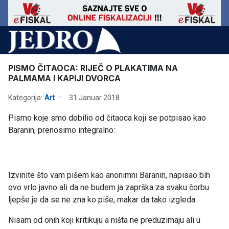
PISMO ČITAOCA: RIJEČ O PLAKATIMA NA
PALMAMA I KAPIJI DVORCA
Kategorija:
Art
31 Januar 2018
Pismo koje smo dobilio od čitaoca koji se potpisao kao
Baranin, prenosimo integralno:
Izvinite što vam pišem kao anonimni Baranin, napisao bih
ovo vrlo javno ali da ne budem ja zaprška za svaku čorbu
ljepše je da se ne zna ko piše, makar da tako izgleda.
Nisam od onih koji kritikuju a ništa ne preduzimaju ali u