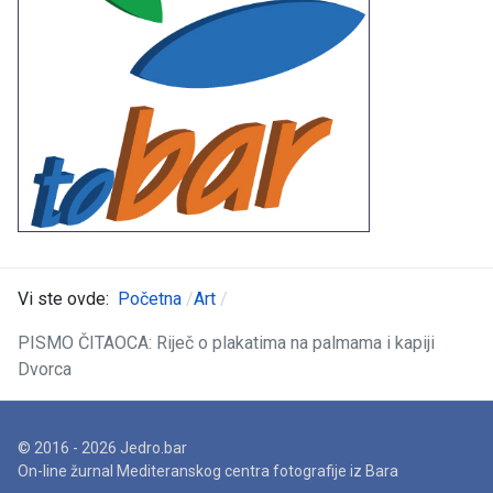
Vi ste ovde:
Početna
Art
PISMO ČITAOCA: Riječ o plakatima na palmama i kapiji
Dvorca
© 2016 - 2026 Jedro.bar
On-line žurnal Mediteranskog centra fotografije iz Bara