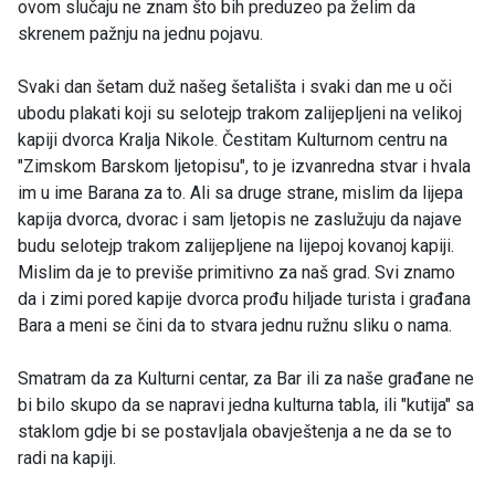
ovom slučaju ne znam što bih preduzeo pa želim da
skrenem pažnju na jednu pojavu.
Svaki dan šetam duž našeg šetališta i svaki dan me u oči
ubodu plakati koji su selotejp trakom zalijepljeni na velikoj
kapiji dvorca Kralja Nikole. Čestitam Kulturnom centru na
"Zimskom Barskom ljetopisu", to je izvanredna stvar i hvala
im u ime Barana za to. Ali sa druge strane, mislim da lijepa
kapija dvorca, dvorac i sam ljetopis ne zaslužuju da najave
budu selotejp trakom zalijepljene na lijepoj kovanoj kapiji.
Mislim da je to previše primitivno za naš grad. Svi znamo
da i zimi pored kapije dvorca prođu hiljade turista i građana
Bara a meni se čini da to stvara jednu ružnu sliku o nama.
Smatram da za Kulturni centar, za Bar ili za naše građane ne
bi bilo skupo da se napravi jedna kulturna tabla, ili "kutija" sa
staklom gdje bi se postavljala obavještenja a ne da se to
radi na kapiji.