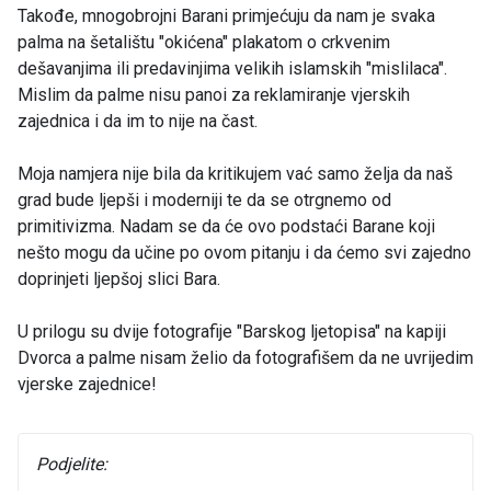
Takođe, mnogobrojni Barani primjećuju da nam je svaka
palma na šetalištu "okićena" plakatom o crkvenim
dešavanjima ili predavinjima velikih islamskih "mislilaca".
Mislim da palme nisu panoi za reklamiranje vjerskih
zajednica i da im to nije na čast.
Moja namjera nije bila da kritikujem vać samo želja da naš
grad bude ljepši i moderniji te da se otrgnemo od
primitivizma. Nadam se da će ovo podstaći Barane koji
nešto mogu da učine po ovom pitanju i da ćemo svi zajedno
doprinjeti ljepšoj slici Bara.
U prilogu su dvije fotografije "Barskog ljetopisa" na kapiji
Dvorca a palme nisam želio da fotografišem da ne uvrijedim
vjerske zajednice!
Podjelite: