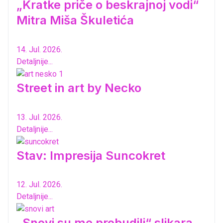
„Kratke priče o beskrajnoj vodi“
Mitra Miša Škuletića
14. Jul. 2026.
Detaljnije...
Street in art by Necko
13. Jul. 2026.
Detaljnije...
Stav: Impresija Suncokret
12. Jul. 2026.
Detaljnije...
„Snovi su me probudili“ slikara