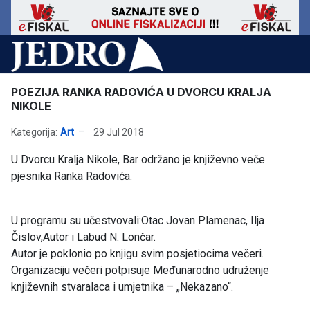
POEZIJA RANKA RADOVIĆA U DVORCU KRALJA
NIKOLE
Kategorija:
Art
29 Jul 2018
U Dvorcu Kralja Nikole, Bar održano je književno veče
pjesnika Ranka Radovića.
U programu su učestvovali:Otac Jovan Plamenac, Ilja
Čislov,Autor i Labud N. Lončar.
Autor je poklonio po knjigu svim posjetiocima večeri.
Organizaciju večeri potpisuje Međunarodno udruženje
književnih stvaralaca i umjetnika – „Nekazano“.