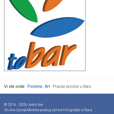
Vi ste ovde:
Početna
Art
Prazan prostor u Baru
© 2016 - 2026 Jedro.bar
On-line žurnal Mediteranskog centra fotografije iz Bara