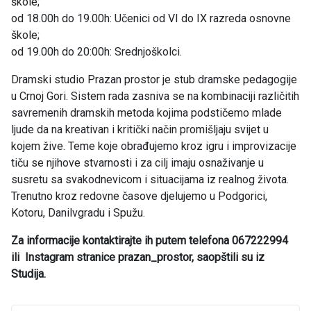
škole;
od 18.00h do 19.00h: Učenici od VI do IX razreda osnovne
škole;
od 19.00h do 20:00h: Srednjoškolci.
Dramski studio Prazan prostor je stub dramske pedagogije
u Crnoj Gori. Sistem rada zasniva se na kombinaciji različitih
savremenih dramskih metoda kojima podstičemo mlade
ljude da na kreativan i kritički način promišljaju svijet u
kojem žive. Teme koje obrađujemo kroz igru i improvizacije
tiču se njihove stvarnosti i za cilj imaju osnaživanje u
susretu sa svakodnevicom i situacijama iz realnog života.
Trenutno kroz redovne časove djelujemo u Podgorici,
Kotoru, Danilvgradu i Spužu.
Za informacije kontaktirajte ih putem telefona 067222994
ili Instagram stranice prazan_prostor, saopštili su iz
Studija.