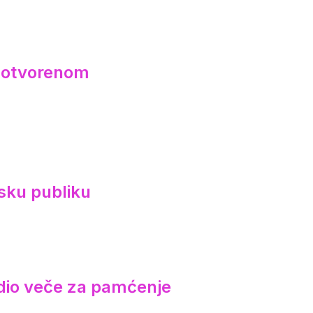
a otvorenom
sku publiku
redio veče za pamćenje