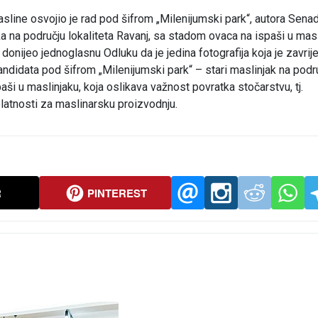
asline osvojio je rad pod šifrom „Milenijumski park“, autora Sena
ka na području lokaliteta Ravanj, sa stadom ovaca na ispaši u masl
 donijeo jednoglasnu Odluku da je jedina fotografija koja je zavrije
didata pod šifrom „Milenijumski park“ – stari maslinjak na podr
aši u maslinjaku, koja oslikava važnost povratka stočarstvu, tj.
latnosti za maslinarsku proizvodnju.
R
PINTEREST