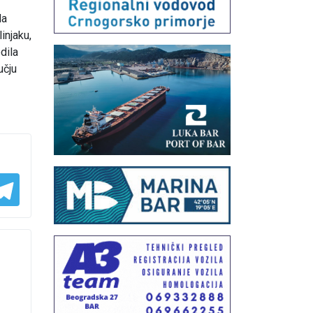
da
injaku,
dila
učju