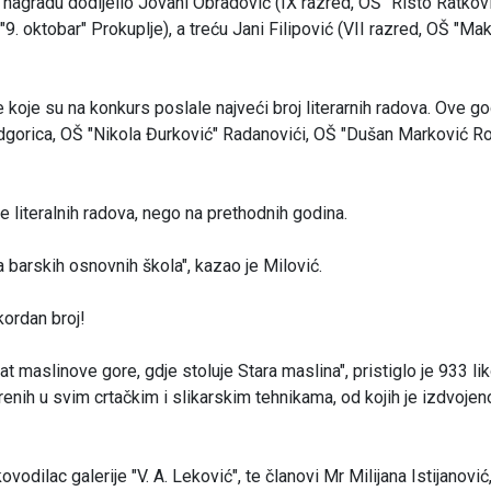
vu nagradu dodijelio Jovani Obradović (IX razred, OŠ "Risto Ratkov
 "9. oktobar" Prokuplje), a treću Jani Filipović (VII razred, OŠ "M
e koje su na konkurs poslale najveći broj literarnih radova. Ove go
dgorica, OŠ "Nikola Đurković" Radanovići, OŠ "Dušan Marković R
e literalnih radova, nego na prethodnih godina.
barskih osnovnih škola", kazao je Milović.
ekordan broj!
at maslinove gore, gdje stoluje Stara maslina", pristiglo je 933 li
arenih u svim crtačkim i slikarskim tehnikama, od kojih je izdvojen
vodilac galerije "V. A. Leković", te članovi Mr Milijana Istijanović