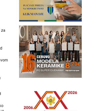
e za
od
 svom
u
8
jko