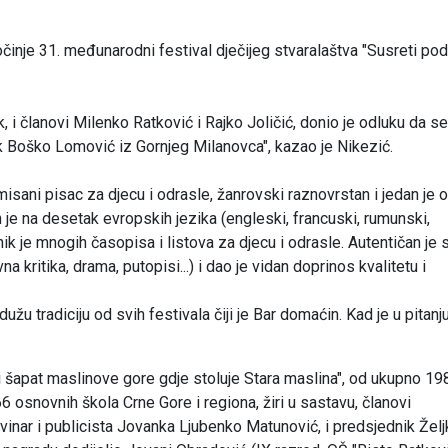
očinje 31. međunarodni festival dječijeg stvaralaštva "Susreti pod
k, i članovi Milenko Ratković i Rajko Joličić, donio je odluku da s
k Boško Lomović iz Gornjeg Milanovca", kazao je Nikezić.
misani pisac za djecu i odrasle, žanrovski raznovrstan i jedan je 
 je na desetak evropskih jezika (engleski, francuski, rumunski,
dnik je mnogih časopisa i listova za djecu i odrasle. Autentičan je
a kritika, drama, putopisi...) i dao je vidan doprinos kvalitetu i
u tradiciju od svih festivala čiji je Bar domaćin. Kad je u pitanj
i šapat maslinove gore gdje stoluje Stara maslina", od ukupno 19
66 osnovnih škola Crne Gore i regiona, žiri u sastavu, članovi
vinar i publicista Jovanka Ljubenko Matunović, i predsjednik Žel