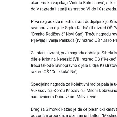
akademska vajarka, i Violeta Bolmanović, slikar,
do V razreda i stariji uzrast od VI do IX razreda.
Prva nagrada za mlađi uzrast dodijeljena je Kri
ravnopravno dijele Srpko Kadrić (II razred OŠ "V
"Branko Radičević" Novi Sad). Treću nagradu ravn
Pljevlja) i Vanja Palikuća (IV razred OŠ "Dašo P
Za stariji uzrast, prvu nagradu dobila je Sibela
dijele Kristina Nenezić (VIII razred OŠ ("Kekec"
treću takođe ravnopravno dijele Lidija Kastratov
razred OŠ "Ćele kula" Niš).
Specijalna nagrada za kolektivni rad pripala je
Vukasoviću, Đorđu Kneževiću, Mileni Dobrašinovi
nastavnicom Dubravkom Milivojević.
Dragiša Simović kazao je da će pjesnički karav
pozorišni program, a planiran je i bilten “Maslino