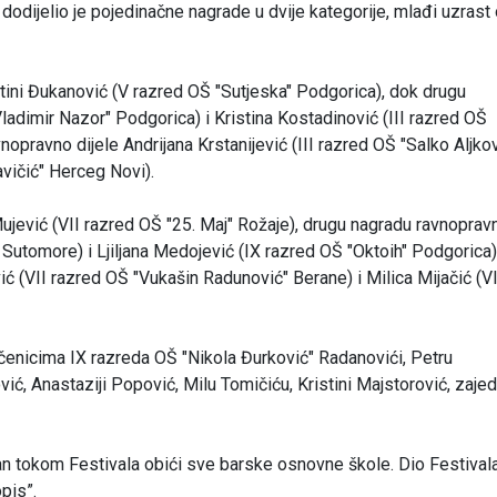
 dodijelio je pojedinačne nagrade u dvije kategorije, mlađi uzrast 
stini Đukanović (V razred OŠ "Sutjeska" Podgorica), dok drugu
ladimir Nazor" Podgorica) i Kristina Kostadinović (III razred OŠ
opravno dijele Andrijana Krstanijević (III razred OŠ "Salko Aljkov
avičić" Herceg Novi).
 Mujević (VII razred OŠ "25. Maj" Rožaje), drugu nagradu ravnoprav
 Sutomore) i Ljiljana Medojević (IX razred OŠ "Oktoih" Podgorica)
ić (VII razred OŠ "Vukašin Radunović" Berane) i Milica Mijačić (VI
 učenicima IX razreda OŠ "Nikola Đurković" Radanovići, Petru
ć, Anastaziji Popović, Milu Tomičiću, Kristini Majstorović, zaje
an tokom Festivala obići sve barske osnovne škole. Dio Festivala
pis”.