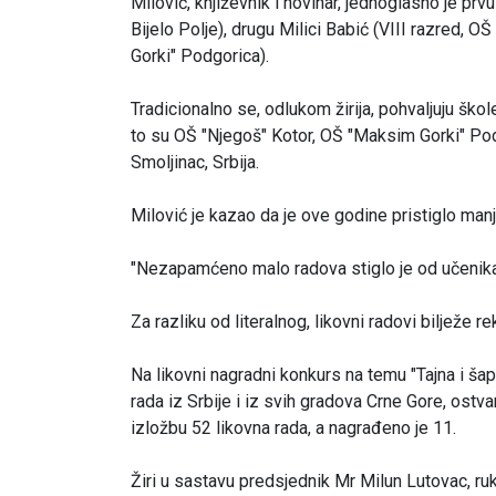
Milović, književnik i novinar, jednoglasno je pr
Bijelo Polje), drugu Milici Babić (VIII razred, OŠ
Gorki" Podgorica).
Tradicionalno se, odlukom žirija, pohvaljuju škol
to su OŠ "Njegoš" Kotor, OŠ "Maksim Gorki" Po
Smoljinac, Srbija.
Milović je kazao da je ove godine pristiglo manj
"Nezapamćeno malo radova stiglo je od učenika 
Za razliku od literalnog, likovni radovi bilježe r
Na likovni nagradni konkurs na temu "Tajna i šap
rada iz Srbije i iz svih gradova Crne Gore, ostv
izložbu 52 likovna rada, a nagrađeno je 11.
Žiri u sastavu predsjednik Mr Milun Lutovac, ruko