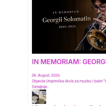
IN MEMORIAM: GEORGI
06. Avgust. 2026.
Objavila Umjetnička škola za muziku i balet "
Detaljnije...