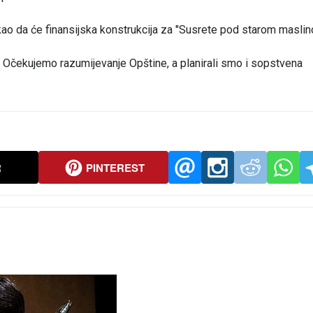
akao da će finansijska konstrukcija za "Susrete pod starom masli
. Očekujemo razumijevanje Opštine, a planirali smo i sopstvena
R
PINTEREST