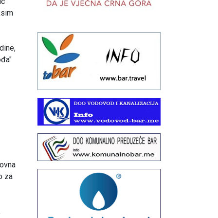
ić"
aksim
dine,
ođa"
kovna
o za
,