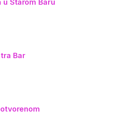
ca u Starom Baru
tra Bar
a otvorenom