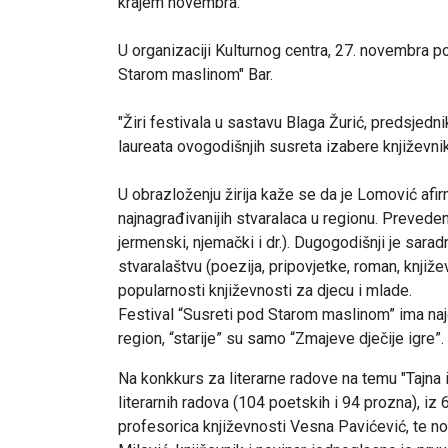
krajem novembra.
U organizaciji Kulturnog centra, 27. novembra p
Starom maslinom" Bar.
"Žiri festivala u sastavu Blaga Žurić, predsjedni
laureata ovogodišnjih susreta izabere književni
U obrazloženju žirija kaže se da je Lomović afir
najnagrađivanijih stvaralaca u regionu. Preveden
jermenski, njemački i dr.). Dugogodišnji je sara
stvaralaštvu (poezija, pripovjetke, roman, književn
popularnosti književnosti za djecu i mlade.
Festival “Susreti pod Starom maslinom” ima najduž
region, “starije” su samo “Zmajeve dječije igre”.
Na konkkurs za literarne radove na temu "Tajna 
literarnih radova (104 poetskih i 94 prozna), iz 
profesorica književnosti Vesna Pavićević, te no