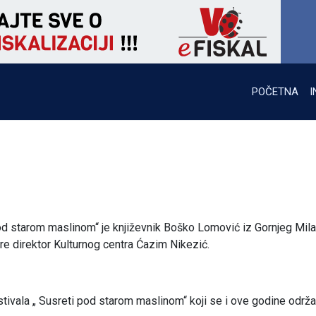
POČETNA
I
od starom maslinom“ je književnik Boško Lomović iz Gornjeg Mil
re direktor Kulturnog centra Ćazim Nikezić.
ivala „ Susreti pod starom maslinom“ koji se i ove godine održ