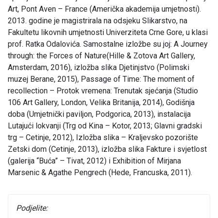
Art, Pont Aven – France (Američka akademija umjetnosti).
2013. godine je magistrirala na odsjeku Slikarstvo, na
Fakultetu likovnih umjetnosti Univerziteta Crne Gore, u klasi
prof. Ratka Odalovića. Samostalne izložbe su joj: A Journey
through: the Forces of Nature(Hille & Zotova Art Gallery,
Amsterdam, 2016), izložba slika Djetinjstvo (Polimski
muzej Berane, 2015), Passage of Time: The moment of
recollection – Protok vremena: Trenutak sjećanja (Studio
106 Art Gallery, London, Velika Britanija, 2014), Godišnja
doba (Umjetnički paviljon, Podgorica, 2013), instalacija
Lutajući lokvanji (Trg od Kina – Kotor, 2013; Glavni gradski
trg – Cetinje, 2012), Izložba slika – Kraljevsko pozorište
Zetski dom (Cetinje, 2013), izložba slika Fakture i svjetlost
(galerija “Buća” – Tivat, 2012) i Exhibition of Mirjana
Marsenic & Agathe Pengrech (Hede, Francuska, 2011).
Podjelite: