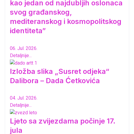
kao jedan od najdubljih oslonaca
svog građanskog,
mediteranskog i kosmopolitskog
identiteta”
06. Jul. 2026.
Detaljnije...
Izložba slika „Susret odjeka“
Dalibora – Dada Ćetkovića
04. Jul. 2026.
Detaljnije...
Ljeto sa zvijezdama počinje 17.
jula