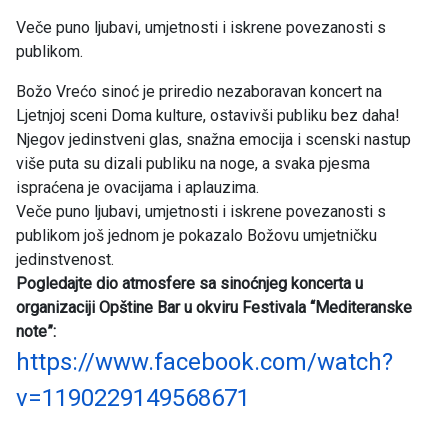
Veče puno ljubavi, umjetnosti i iskrene povezanosti s
publikom.
Božo Vrećo sinoć je priredio nezaboravan koncert na
Ljetnjoj sceni Doma kulture, ostavivši publiku bez daha!
Njegov jedinstveni glas, snažna emocija i scenski nastup
više puta su dizali publiku na noge, a svaka pjesma
ispraćena je ovacijama i aplauzima.
Veče puno ljubavi, umjetnosti i iskrene povezanosti s
publikom još jednom je pokazalo Božovu umjetničku
jedinstvenost.
Pogledajte dio atmosfere sa sinoćnjeg koncerta u
organizaciji Opštine Bar u okviru Festivala “Mediteranske
note”:
https://www.facebook.com/watch?
v=1190229149568671