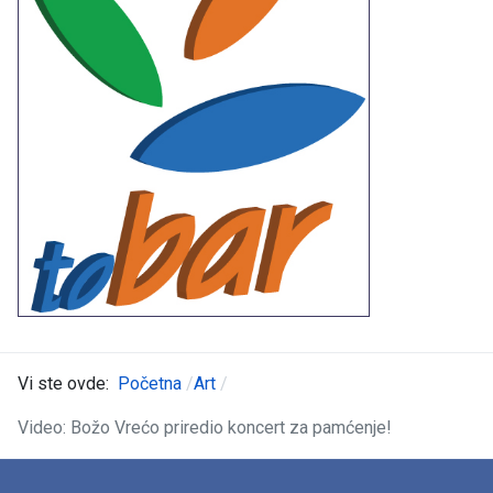
Vi ste ovde:
Početna
Art
Video: Božo Vrećo priredio koncert za pamćenje!