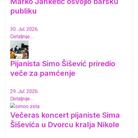
Marko Janketić osvojio barsku
publiku
30. Jul. 2026.
Detaljnije...
Pijanista Simo Šišević priredio
veče za pamćenje
29. Jul. 2026.
Detaljnije...
Večeras koncert pijaniste Sima
Šiševića u Dvorcu kralja Nikole