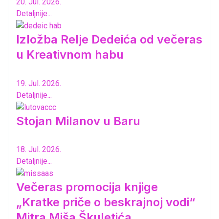
20. Jul. 2026.
Detaljnije...
Izložba Relje Dedeića od večeras
u Kreativnom habu
19. Jul. 2026.
Detaljnije...
Stojan Milanov u Baru
18. Jul. 2026.
Detaljnije...
Večeras promocija knjige
„Kratke priče o beskrajnoj vodi“
Mitra Miša Škuletića