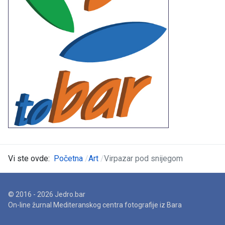
Vi ste ovde:
Početna
Art
Virpazar pod snijegom
© 2016 - 2026 Jedro.bar
On-line žurnal Mediteranskog centra fotografije iz Bara