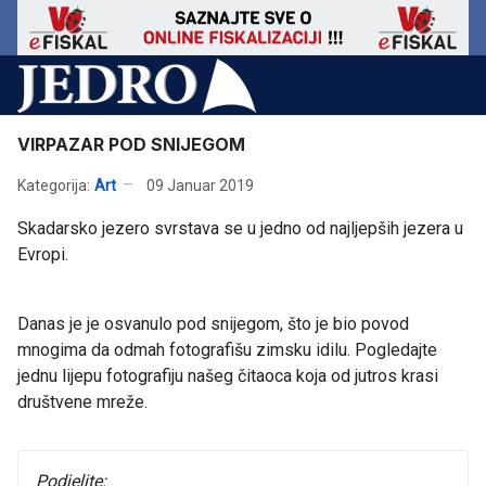
VIRPAZAR POD SNIJEGOM
Kategorija:
Art
09 Januar 2019
Skadarsko jezero svrstava se u jedno od najljepših jezera u
Evropi.
Danas je je osvanulo pod snijegom, što je bio povod
mnogima da odmah fotografišu zimsku idilu. Pogledajte
jednu lijepu fotografiju našeg čitaoca koja od jutros krasi
društvene mreže.
Podjelite: