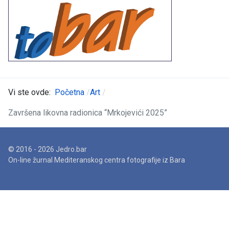
Vi ste ovde:
Početna
Art
Završena likovna radionica “Mrkojevići 2025”
© 2016 - 2026 Jedro.bar
On-line žurnal Mediteranskog centra fotografije iz Bara