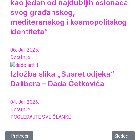
kao jedan od najdubljih oslonaca
svog građanskog,
mediteranskog i kosmopolitskog
identiteta”
06. Jul. 2026.
Detaljnije...
Izložba slika „Susret odjeka“
Dalibora – Dada Ćetkovića
04. Jul. 2026.
Detaljnije...
POGLEDAJTE SVE ČLANKE
Prethodni članak: Godinjske noći
Sledeći član
Prethodni
Sledeći