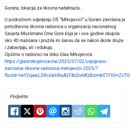
Gorana, lokacija za likovna nadahnuća...
U područnom odjeljenju OŠ “Mrkojevići” u Gorani završena je
petodnevna likovna radionica u organizaciji nacionalnog
Savjeta Muslimana Crne Gore koja je i ove godine okupila
oko 40 mališana i pružila im šansu da se nakon škole druže
i zabavljaju, ali i edukuju.
Opširno o radionici na linku Glas Mrkojevića:
https://glasmrkojevica.me/2025/07/02/uspijesno-
zavrsena-likovna-radionica-mrkojevici-2025/?
fbclid=IwY2xjawLSRcxleHRuA2FlbQIxMQBicmlkETFlVmZ
Podjelite: