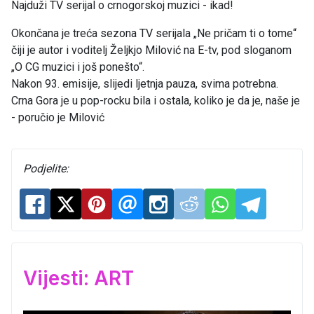
Najduži TV serijal o crnogorskoj muzici - ikad!
Okončana je treća sezona TV serijala „Ne pričam ti o tome“
čiji je autor i voditelj Željkjo Milović na E-tv, pod sloganom
„O CG muzici i još ponešto“.
Nakon 93. emisije, slijedi ljetnja pauza, svima potrebna.
Crna Gora je u pop-rocku bila i ostala, koliko je da je, naše je
- poručio je Milović
Podjelite:
Vijesti: ART