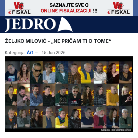
ŽELJKO MILOVIĆ - „NE PRIČAM TI O TOME“
Kategorija:
Art
15 Jun 2026