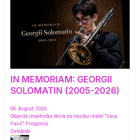
IN MEMORIAM: GEORGII
SOLOMATIN (2005-2026)
06. Avgust. 2026.
Objavila Umjetnička škola za muziku i balet "Vasa
Pavić" Podgorica...
Detaljnije...