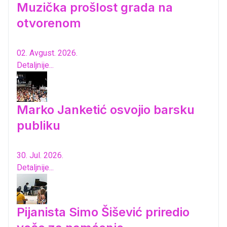
Muzička prošlost grada na
otvorenom
02. Avgust. 2026.
Detaljnije...
Marko Janketić osvojio barsku
publiku
30. Jul. 2026.
Detaljnije...
Pijanista Simo Šišević priredio