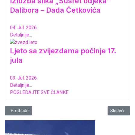
Izložba slika „Susret odjeka“
Dalibora – Dada Ćetkovića
04. Jul. 2026.
Detaljnije...
Ljeto sa zvijezdama počinje 17.
jula
03. Jul. 2026.
Detaljnije...
POGLEDAJTE SVE ČLANKE
Prethodni članak: Najava programa 39. Međunarodnog festivala “Bar
Sledeći člana
Prethodni
Sledeći