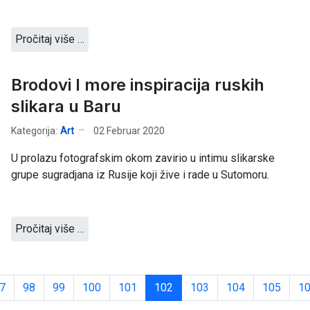
Pročitaj više …
Brodovi I more inspiracija ruskih
slikara u Baru
Kategorija:
Art
02 Februar 2020
U prolazu fotografskim okom zavirio u intimu slikarske
grupe sugradjana iz Rusije koji žive i rade u Sutomoru.
Pročitaj više …
7
98
99
100
101
102
103
104
105
1