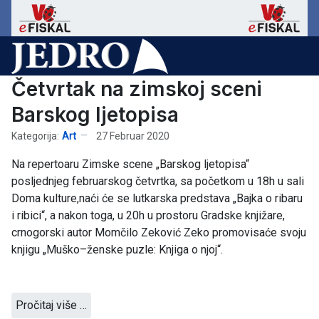
Četvrtak na zimskoj sceni
Barskog ljetopisa
Kategorija:
Art
27 Februar 2020
Na repertoaru Zimske scene „Barskog ljetopisa“
posljednjeg februarskog četvrtka, sa početkom u 18h u sali
Doma kulture,naći će se lutkarska predstava „Bajka o ribaru
i ribici“, a nakon toga, u 20h u prostoru Gradske knjižare,
crnogorski autor Momčilo Zeković Zeko promovisaće svoju
knjigu „Muško–ženske puzle: Knjiga o njoj“.
Pročitaj više …