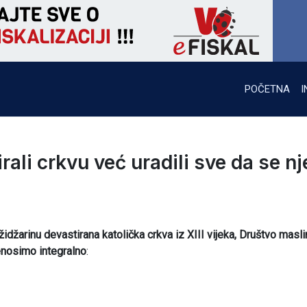
POČETNA
I
ali crkvu već uradili sve da se nj
džarinu devastirana katolička crkva iz XIII vijeka, Društvo masli
enosimo integralno
: