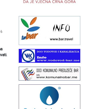
16
na
vati.