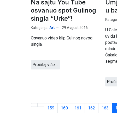
Na sajtu You Tube
Umje
osvanuo spot Gulinog
u ba
singla “Urke”!
Kategor
Kategorija:
Art
29 Avgust 2016
U Gale
uvidu l
Osvanuo video klip Gulinog novog
postav
singla.
mlade
Čakalo
segmen
Pročitaj više …
Proči
159
160
161
162
163