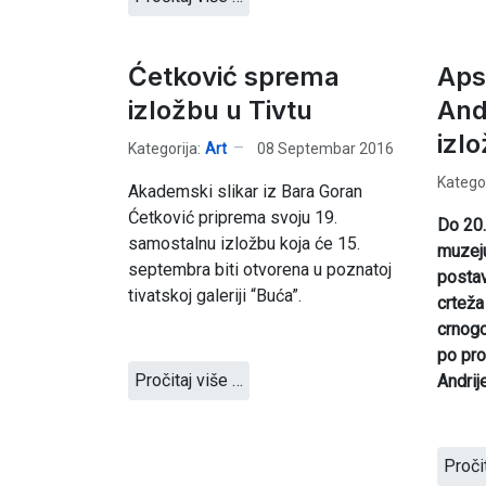
Ćetković sprema
Apst
izložbu u Tivtu
And
izl
Kategorija:
Art
08 Septembar 2016
Kategor
Akademski slikar iz Bara Goran
Ćetković priprema svoju 19.
Do 20
samostalnu izložbu koja će 15.
muzeju
septembra biti otvorena u poznatoj
postav
tivatskoj galeriji “Buća”.
crteža
crnogo
po pro
Pročitaj više …
Andrij
Proči