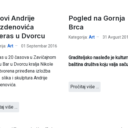
ovi Andrije
Pogled na Gornja
zdenovića
Brca
eras u Dvorcu
Kategorija:
Art
31 Avgust 20
ija:
Art
01 Septembar 2016
as u 20 časova u Zavičajnom
Graditeljsko nasleđe je kultur
 Bar u Dvorcu kralja Nikole
baština društva koju valja saču
tvorena priređena izložba
 slika i skulptura Andrije
enovića.
Pročitaj više …
taj više …