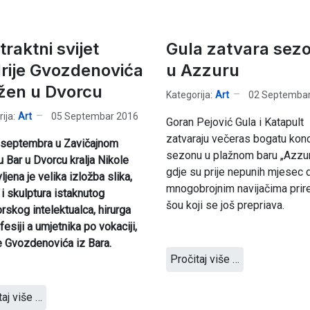
raktni svijet
Gula zatvara sez
rije Gvozdenovića
u Azzuru
ožen u Dvorcu
Kategorija:
Art
02 Septembar
ija:
Art
05 Septembar 2016
Goran Pejović Gula i Katapult
zatvaraju večeras bogatu kon
.septembra u Zavičajnom
sezonu u plažnom baru „Azzur
 Bar u Dvorcu kralja Nikole
gdje su prije nepunih mjesec 
ljena je velika izložba slika,
mnogobrojnim navijačima prire
 i skulptura istaknutog
šou koji se još prepriava.
rskog intelektualca, hirurga
fesiji a umjetnika po vokaciji,
e Gvozdenovića iz Bara.
Pročitaj više …
taj više …