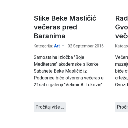
Slike Beke Masličić
Rad
večeras pred
Gvo
Baranima
več
Kategorija:
Art
02 Septembar 2016
Kategor
Samostalna izložba "Boje
Večer
Mediterana" akademske slikarke
muzeju
Sabahete Beke Masličić iz
biće o
Podgorice biće otvorena večeras u
crteža,
21sat u galeriji "Velimir A. Leković".
Gvozd
Pročitaj više …
Proči