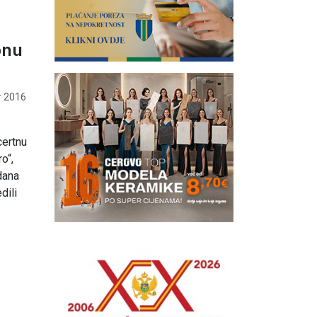
onu
 2016
certnu
o“,
dana
dili