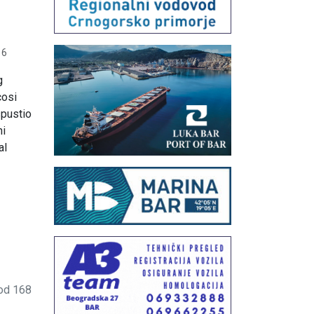
16
g
cosi
spustio
ni
al
od 168