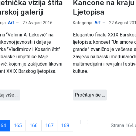
tnička vizija štita
Kancone na kraju
rskoj galeriji
Ljetopisa
ija:
Art
27 Avgust 2016
Kategorija:
Art
22 Avgust 20
riji “Velimir A. Leković” na
Elegantno finale XXIX Barsko
ikovnoj javnosti i dalje je
ljetopisa: konceet “Un amore 
ka "Vladimirov i Kosarin štit"
grande” zvanično je večeras 
 barske umjetnice Maje
zavjesu na barski međunarod
vić, kojom je zaključen likovni
multimedijalni i revijalni festiv
t XXIX Barskog ljetopisa.
kulture.
taj više …
Pročitaj više …
164
165
166
167
168
Strana 164 