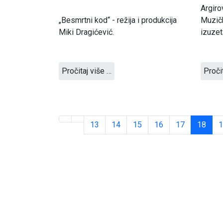
Argiro
„Besmrtni kod“ - režija i produkcija
Muzičk
Miki Dragićević.
izuzet
Pročitaj više …
Proči
13
14
15
16
17
18
1