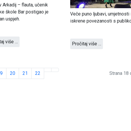
v Arkadij – flauta, učenik
e škole Bar postigao je
Veče puno ljubavi, umjetnosti 
an uspjeh.
iskrene povezanosti s publik
taj više …
Pročitaj više …
9
20
21
22
Strana 18