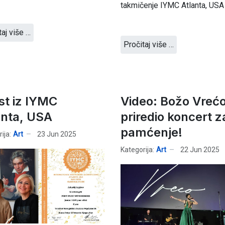
takmičenje IYMC Atlanta, USA
taj više …
Pročitaj više …
est iz IYMC
Video: Božo Vreć
anta, USA
priredio koncert z
pamćenje!
ija:
Art
23 Jun 2025
Kategorija:
Art
22 Jun 2025