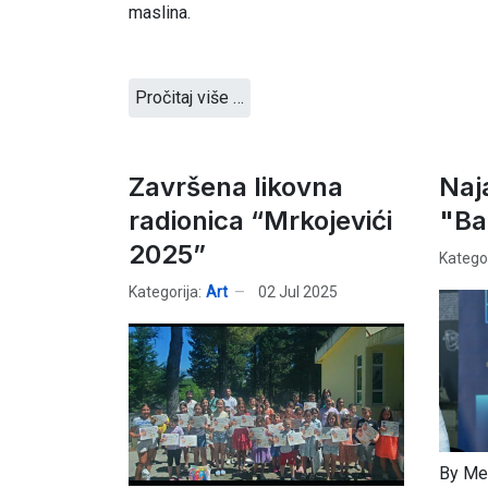
maslina.
Pročitaj više …
Završena likovna
Naj
radionica “Mrkojevići
"Ba
2025”
Kategor
Kategorija:
Art
02 Jul 2025
By Med