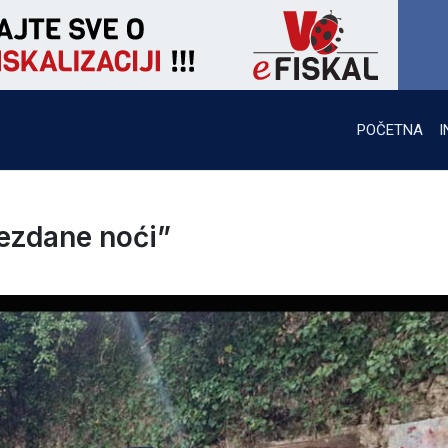
POČETNA
I
ezdane noći”