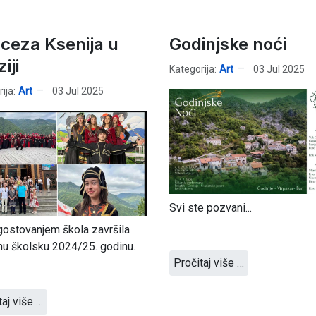
nceza Ksenija u
Godinjske noći
iji
Kategorija:
Art
03 Jul 2025
ija:
Art
03 Jul 2025
Svi ste pozvani...
ostovanjem škola završila
rnu školsku 2024/25. godinu.
Pročitaj više …
taj više …