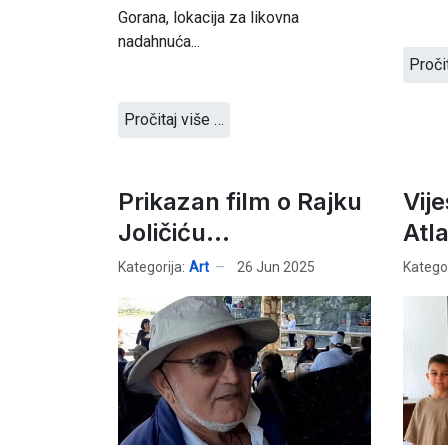
Gorana, lokacija za likovna
nadahnuća...
Proči
Pročitaj više …
Prikazan film o Rajku
Vij
Joličiću...
Atl
Kategorija:
Art
26 Jun 2025
Kategor