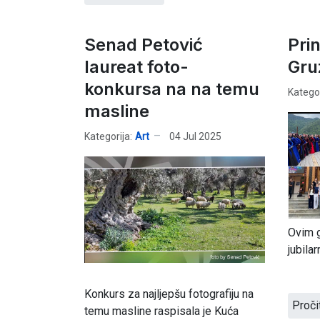
Senad Petović
Pri
laureat foto-
Gruz
konkursa na na temu
Kategor
masline
Kategorija:
Art
04 Jul 2025
Ovim g
jubila
Konkurs za najljepšu fotografiju na
Proči
temu masline raspisala je Kuća