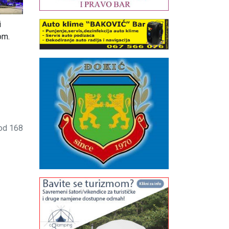
i
om.
 od 168