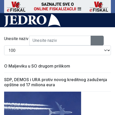
Unesite naziv
Prikaži broj
O Maljeviku u SO drugom prilikom
SDP, DEMOS i URA protiv novog kreditnog zaduženja
opštine od 17 miliona eura