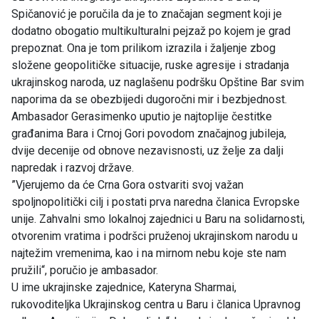
Spičanović je poručila da je to značajan segment koji je
dodatno obogatio multikulturalni pejzaž po kojem je grad
prepoznat. Ona je tom prilikom izrazila i žaljenje zbog
složene geopolitičke situacije, ruske agresije i stradanja
ukrajinskog naroda, uz naglašenu podršku Opštine Bar svim
naporima da se obezbijedi dugoročni mir i bezbjednost.
Ambasador Gerasimenko uputio je najtoplije čestitke
građanima Bara i Crnoj Gori povodom značajnog jubileja,
dvije decenije od obnove nezavisnosti, uz želje za dalji
napredak i razvoj države.
”Vjerujemo da će Crna Gora ostvariti svoj važan
spoljnopolitički cilj i postati prva naredna članica Evropske
unije. Zahvalni smo lokalnoj zajednici u Baru na solidarnosti,
otvorenim vratima i podršci pruženoj ukrajinskom narodu u
najtežim vremenima, kao i na mirnom nebu koje ste nam
pružili“, poručio je ambasador.
U ime ukrajinske zajednice, Kateryna Sharmai,
rukovoditeljka Ukrajinskog centra u Baru i članica Upravnog