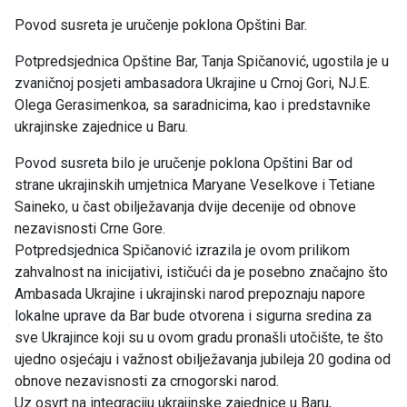
Povod susreta je uručenje poklona Opštini Bar.
Potpredsjednica Opštine Bar, Tanja Spičanović, ugostila je u
zvaničnoj posjeti ambasadora Ukrajine u Crnoj Gori, NJ.E.
Olega Gerasimenkoa, sa saradnicima, kao i predstavnike
ukrajinske zajednice u Baru.
Povod susreta bilo je uručenje poklona Opštini Bar od
strane ukrajinskih umjetnica Maryane Veselkove i Tetiane
Saineko, u čast obilježavanja dvije decenije od obnove
nezavisnosti Crne Gore.
Potpredsjednica Spičanović izrazila je ovom prilikom
zahvalnost na inicijativi, ističući da je posebno značajno što
Ambasada Ukrajine i ukrajinski narod prepoznaju napore
lokalne uprave da Bar bude otvorena i sigurna sredina za
sve Ukrajince koji su u ovom gradu pronašli utočište, te što
ujedno osjećaju i važnost obilježavanja jubileja 20 godina od
obnove nezavisnosti za crnogorski narod.
Uz osvrt na integraciju ukrajinske zajednice u Baru,