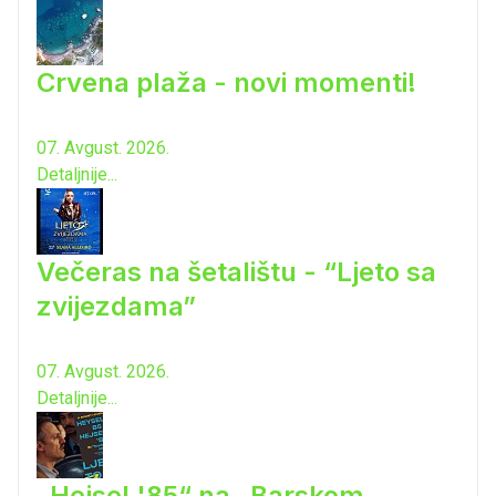
Crvena plaža - novi momenti!
07. Avgust. 2026.
Detaljnije...
Večeras na šetalištu - “Ljeto sa
zvijezdama”
07. Avgust. 2026.
Detaljnije...
„Hejsel '85“ na „Barskom