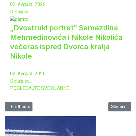
02. Avgust. 2026.
Detaljnije...
„Dvostruki portret“ Semezdina
Mehmedinovića i Nikole Nikolića
večeras ispred Dvorca kralja
Nikole
02. Avgust. 2026.
Detaljnije...
POGLEDAJTE SVE ČLANKE
Prethodni članak: Asocijacije turskih biznismena i investitora na 
Sledeći člana
Prethodni
Sledeći