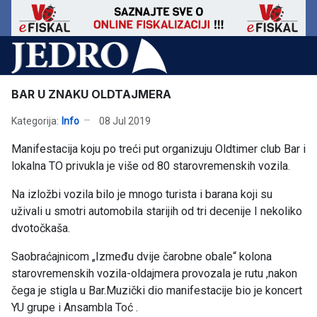
BAR U ZNAKU OLDTAJMERA
Kategorija:
Info
08 Jul 2019
Manifestacija koju po treći put organizuju Oldtimer club Bar i
lokalna TO privukla je više od 80 starovremenskih vozila.
Na izložbi vozila bilo je mnogo turista i barana koji su
uživali u smotri automobila starijih od tri decenije I nekoliko
dvotočkaša.
Saobraćajnicom „Između dvije čarobne obale“ kolona
starovremenskih vozila-oldajmera provozala je rutu ,nakon
čega je stigla u Bar.Muzički dio manifestacije bio je koncert
YU grupe i Ansambla Toć .