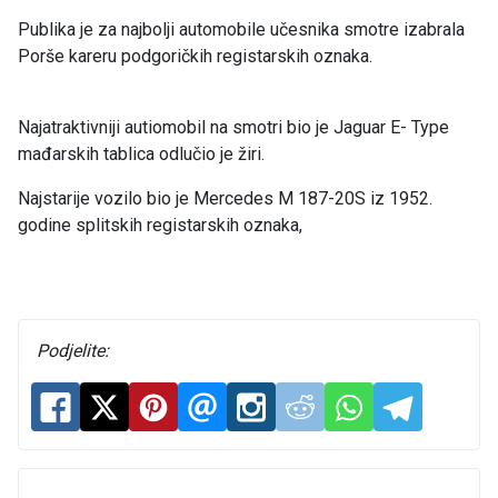
Publika je za najbolji automobile učesnika smotre izabrala
Porše kareru podgoričkih registarskih oznaka.
Najatraktivniji autiomobil na smotri bio je Jaguar E- Type
mađarskih tablica odlučio je žiri.
Najstarije vozilo bio je Mercedes M 187-20S iz 1952.
godine splitskih registarskih oznaka,
Podjelite: