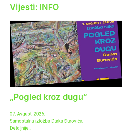
Vijesti: INFO
„Pogled kroz dugu“
07. Avgust. 2026.
Samostalna izložba Darka Đurovića.
Detaljnije...