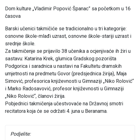
Dom kulture „Vladimir Popović Španac” sa početkom u 16
časova
Barski učenici takmičiće se tradicionalno u tri kategorije:
osnovne škole-mlađi uzrast, osnovne škole-stariji uzrast i
srednje škole.
Za takmičenje se prijavilo 38 učenika a ocjenjivaće ih žiri u
sastavu: Katarina Krek, glumica Gradskog pozorišta
Podgorica i saradnica u nastavi na Fakultetu dramskih
umjetnosti na predmetu Govor (predsjednica žirija), Maja
Simović, profesorica književnosti u Gimnaziji „Niko Rolović“
i Marko Radosavović, profesor književnosti u Gimnaziji
„Niko Rolović“, članovi žirija.
Pobjednici takmičenja učestvovaće na Državnoj smotri
recitatora koja će se održati 4. juna u Beranama.
Podjelite: