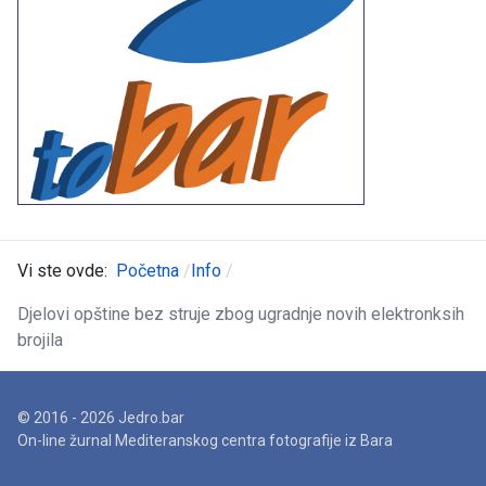
Vi ste ovde:
Početna
Info
Djelovi opštine bez struje zbog ugradnje novih elektronksih
brojila
© 2016 - 2026 Jedro.bar
On-line žurnal Mediteranskog centra fotografije iz Bara