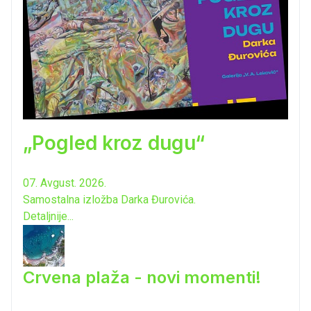
„Pogled kroz dugu“
07. Avgust. 2026.
Samostalna izložba Darka Đurovića.
Detaljnije...
Crvena plaža - novi momenti!