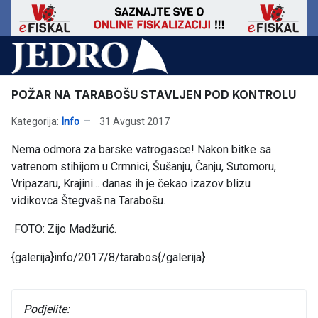
POŽAR NA TARABOŠU STAVLJEN POD KONTROLU
Kategorija:
Info
31 Avgust 2017
Nema odmora za barske vatrogasce! Nakon bitke sa
vatrenom stihijom u Crmnici, Šušanju, Čanju, Sutomoru,
Vripazaru, Krajini... danas ih je čekao izazov blizu
vidikovca
Štegvaš
na Tarabošu.
FOTO: Zijo Madžurić.
{galerija}info/2017/8/tarabos{/galerija}
Podjelite: