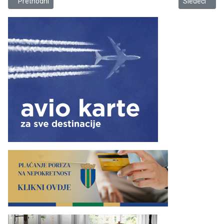
Prethodni članak: Gradski oci čestitali Kruban Bajram
Sledeći člana
Prethodni
Sledeći