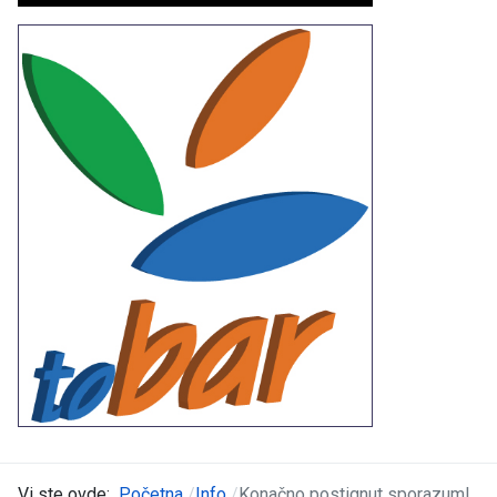
Vi ste ovde:
Početna
Info
Konačno postignut sporazum!