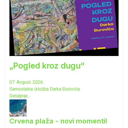
„Pogled kroz dugu“
07. Avgust. 2026.
Samostalna izložba Darka Đurovića.
Detaljnije...
Crvena plaža - novi momenti!