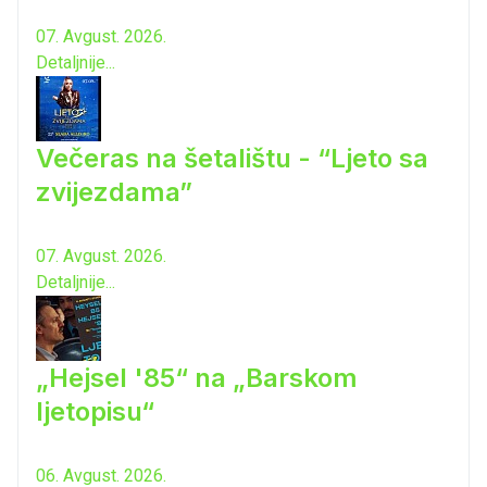
07. Avgust. 2026.
Detaljnije...
Večeras na šetalištu - “Ljeto sa
zvijezdama”
07. Avgust. 2026.
Detaljnije...
„Hejsel '85“ na „Barskom
ljetopisu“
06. Avgust. 2026.