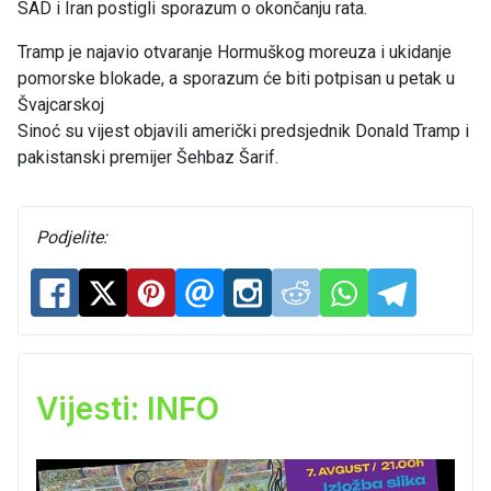
SAD i Iran postigli sporazum o okončanju rata.
Tramp je najavio otvaranje Hormuškog moreuza i ukidanje
pomorske blokade, a sporazum će biti potpisan u petak u
Švajcarskoj
Sinoć su vijest objavili američki predsjednik Donald Tramp i
pakistanski premijer Šehbaz Šarif.
Podjelite:
Vijesti: INFO