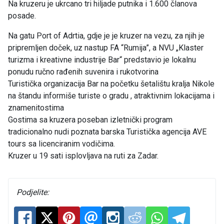
Na kruzeru je ukrcano tri hiljade putnika i 1.600 članova
posade.
Na gatu Port of Adrtia, gdje je je kruzer na vezu, za njih je
pripremljen doček, uz nastup FA “Rumija”, a NVU „Klaster
turizma i kreativne industrije Bar“ predstavio je lokalnu
ponudu ručno rađenih suvenira i rukotvorina
Turistička organizacija Bar na početku šetalištu kralja Nikole
na štandu informiše turiste o gradu , atraktivnim lokacijama i
znamenitostima
Gostima sa kruzera poseban izletnički program
tradicionalno nudi poznata barska Turistička agencija AVE
tours sa licenciranim vodičima.
Kruzer u 19 sati isplovljava na ruti za Zadar.
Podjelite: