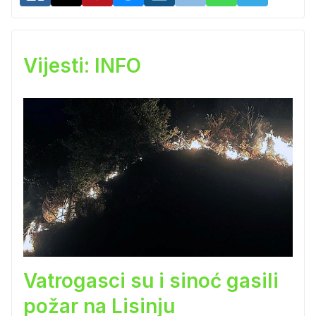
Vijesti: INFO
Vatrogasci su i sinoć gasili
požar na Lisinju