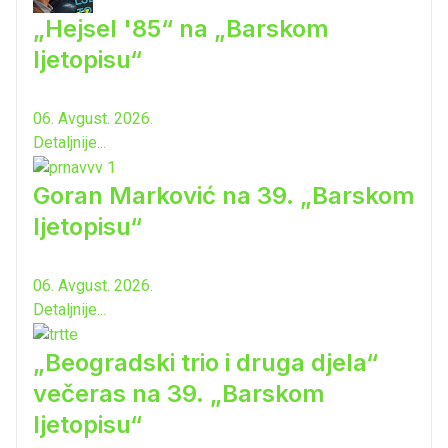
„Hejsel '85“ na „Barskom
ljetopisu“
06. Avgust. 2026.
Detaljnije...
Goran Marković na 39. „Barskom
ljetopisu“
06. Avgust. 2026.
Detaljnije...
„Beogradski trio i druga djela“
večeras na 39. „Barskom
ljetopisu“