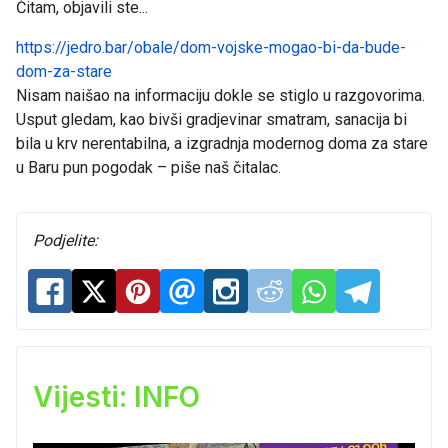
Čitam, objavili ste...
https://jedro.bar/obale/dom-vojske-mogao-bi-da-bude-
dom-za-stare
Nisam naišao na informaciju dokle se stiglo u razgovorima.
Usput gledam, kao bivši gradjevinar smatram, sanacija bi
bila u krv nerentabilna, a izgradnja modernog doma za stare
u Baru pun pogodak – piše naš čitalac.
Podjelite:
Vijesti: INFO