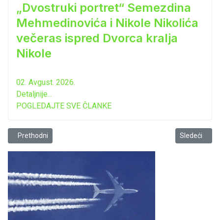
„Dvostruki portret“ Semezdina
Mehmedinovića i Nikole Nikolića
večeras ispred Dvorca kralja
Nikole
02. Avgust. 2026.
Detaljnije...
POGLEDAJTE SVE ČLANKE
Prethodni članak: Danas manifestacija „Ispraćaj predškolaca – gen
Sledeći člana
Prethodni
Sledeći