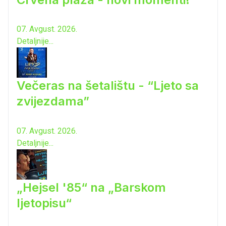
07. Avgust. 2026.
Detaljnije...
Večeras na šetalištu - “Ljeto sa
zvijezdama”
07. Avgust. 2026.
Detaljnije...
„Hejsel '85“ na „Barskom
ljetopisu“