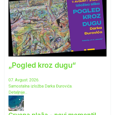
„Pogled kroz dugu“
07. Avgust. 2026.
Samostalna izložba Darka Đurovića.
Detaljnije...
Crvena plaža - novi momenti!