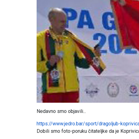
Nedavno smo objavili...
https://www.jedro.bar/sport/dragoljub-koprivic
Dobili smo foto-poruku čitateljke da je Koprivi