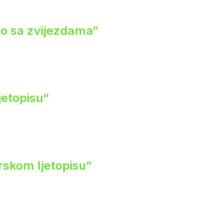
eto sa zvijezdama”
jetopisu“
rskom ljetopisu“