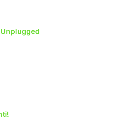
s Unplugged
ti!