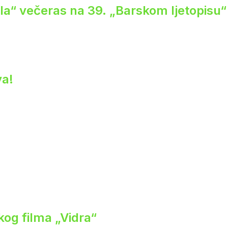
ela“ večeras na 39. „Barskom ljetopisu“
va!
og filma „Vidra“