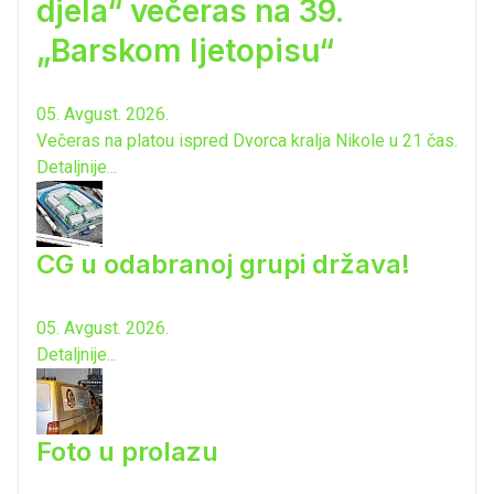
djela“ večeras na 39.
„Barskom ljetopisu“
05. Avgust. 2026.
Večeras na platou ispred Dvorca kralja Nikole u 21 čas.
Detaljnije...
CG u odabranoj grupi država!
05. Avgust. 2026.
Detaljnije...
Foto u prolazu