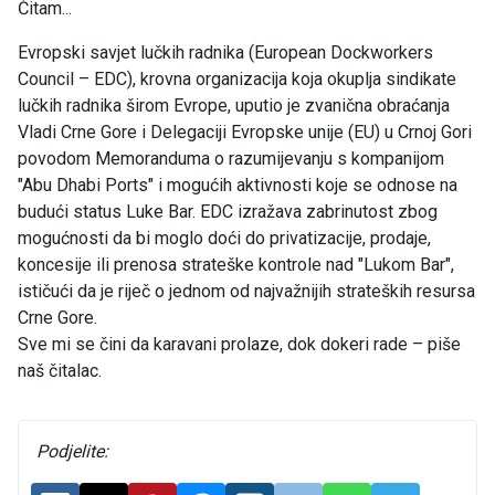
Čitam...
Evropski savjet lučkih radnika (European Dockworkers
Council – EDC), krovna organizacija koja okuplja sindikate
lučkih radnika širom Evrope, uputio je zvanična obraćanja
Vladi Crne Gore i Delegaciji Evropske unije (EU) u Crnoj Gori
povodom Memoranduma o razumijevanju s kompanijom
"Abu Dhabi Ports" i mogućih aktivnosti koje se odnose na
budući status Luke Bar. EDC izražava zabrinutost zbog
mogućnosti da bi moglo doći do privatizacije, prodaje,
koncesije ili prenosa strateške kontrole nad "Lukom Bar",
ističući da je riječ o jednom od najvažnijih strateških resursa
Crne Gore.
Sve mi se čini da karavani prolaze, dok dokeri rade – piše
naš čitalac.
Podjelite: