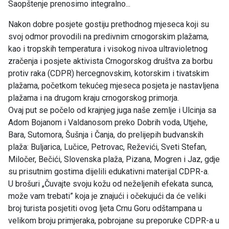
Saopštenje prenosimo integralno...
Nakon dobre posjete gostiju prethodnog mjeseca koji su
svoj odmor provodili na predivnim crnogorskim plažama,
kao i tropskih temperatura i visokog nivoa ultravioletnog
zračenja i posjete aktivista Crnogorskog društva za borbu
protiv raka (CDPR) hercegnovskim, kotorskim i tivatskim
plažama, početkom tekućeg mjeseca posjeta je nastavljena
plažama i na drugom kraju crnogorskog primorja.
Ovaj put se počelo od krajnjeg juga naše zemlje i Ulcinja sa
Adom Bojanom i Valdanosom preko Dobrih voda, Utjehe,
Bara, Sutomora, Šušnja i Čanja, do prelijepih budvanskih
plaža: Buljarica, Lučice, Petrovac, Reževići, Sveti Stefan,
Miločer, Bečići, Slovenska plaža, Pizana, Mogren i Jaz, gdje
su prisutnim gostima dijelili edukativni materijal CDPR-a.
U brošuri „Čuvajte svoju kožu od neželjenih efekata sunca,
može vam trebati” koja je znajući i očekujući da će veliki
broj turista posjetiti ovog ljeta Crnu Goru odštampana u
velikom broju primjeraka, pobrojane su preporuke CDPR-a u