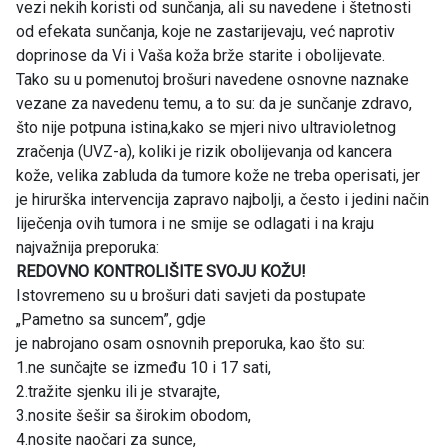
vezi nekih koristi od sunčanja, ali su navedene i štetnosti
od efekata sunčanja, koje ne zastarijevaju, već naprotiv
doprinose da Vi i Vaša koža brže starite i obolijevate.
Tako su u pomenutoj brošuri navedene osnovne naznake
vezane za navedenu temu, a to su: da je sunčanje zdravo,
što nije potpuna istina,kako se mjeri nivo ultravioletnog
zračenja (UVZ-a), koliki je rizik obolijevanja od kancera
kože, velika zabluda da tumore kože ne treba operisati, jer
je hirurška intervencija zapravo najbolji, a često i jedini način
liječenja ovih tumora i ne smije se odlagati i na kraju
najvažnija preporuka:
REDOVNO KONTROLIŠITE SVOJU KOŽU!
Istovremeno su u brošuri dati savjeti da postupate
„Pametno sa suncem”, gdje
je nabrojano osam osnovnih preporuka, kao što su:
1.ne sunčajte se između 10 i 17 sati,
2.tražite sjenku ili je stvarajte,
3.nosite šešir sa širokim obodom,
4.nosite naočari za sunce,