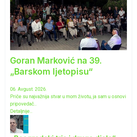
Goran Marković na 39.
„Barskom ljetopisu“
06. Avgust. 2026.
Priče su najvažnija stvar u mom životu, ja sam u osnovi
pripovedač...
Detaljnije...