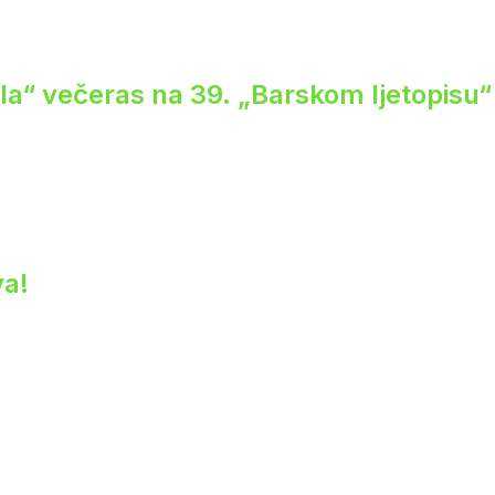
ela“ večeras na 39. „Barskom ljetopisu“
va!