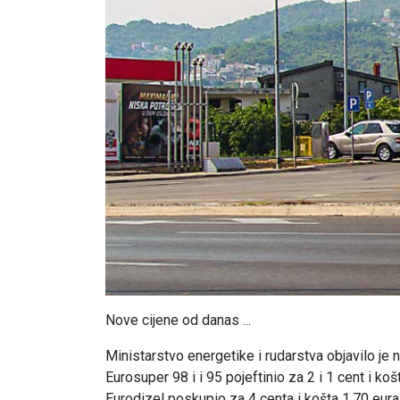
Nove cijene od danas ...
Ministarstvo energetike i rudarstva objavilo je n
Eurosuper 98 i i 95 pojeftinio za 2 i 1 cent i koš
Eurodizel poskupio za 4 centa i košta 1.70 eura