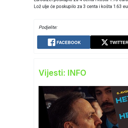
Lož ulje će poskupilo za 3 centa i košta 1.63 eur
Podjelite:
FACEBOOK
TWITTE
Vijesti: INFO