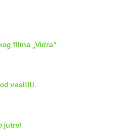
og filma „Vidra“
od vas!!!!!
 jutro!