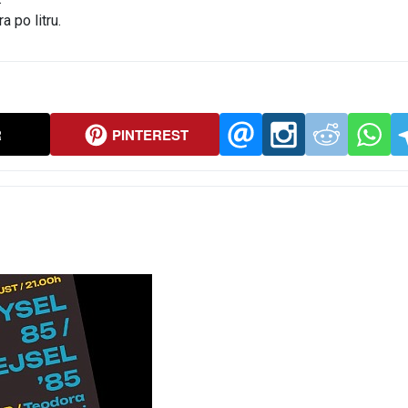
a po litru.
R
PINTEREST